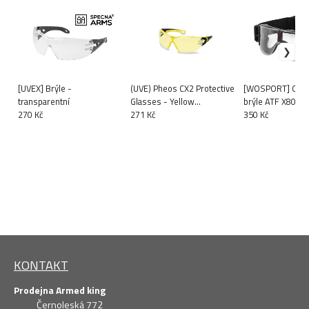
[UVEX] Brýle -
(UVE) Pheos CX2 Protective
[WOSPORT] Och
transparentní
Glasses - Yellow
brýle ATF X800 -
270 Kč
(9198.285)
271 Kč
350 Kč
KONTAKT
Prodejna Armed king
Černoleská 772