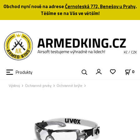
Obchod nyní nově na adrese
Černoleská 772, Benešov u Prahy
.
Těšíme se na Vás ve větším!
Kč / CZK
Produkty
0
Výstroj
Ochranné prvky
Ochranné brýle