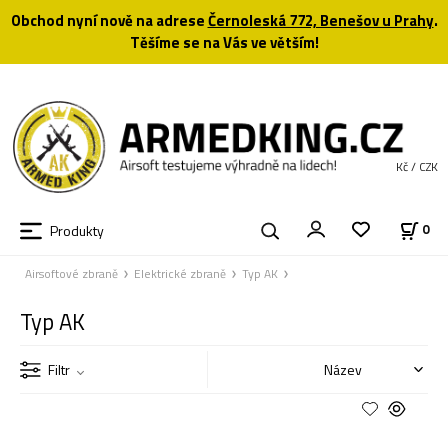
Obchod nyní nově na adrese
Černoleská 772, Benešov u Prahy
.
Těšíme se na Vás ve větším!
Kč / CZK
Produkty
0
Airsoftové zbraně
Elektrické zbraně
Typ AK
Typ AK
Filtr