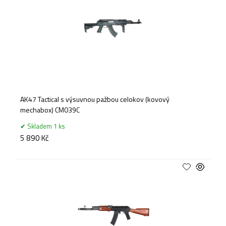
AK47 Tactical s výsuvnou pažbou celokov (kovový
mechabox) CM039C
Skladem 1 ks
5 890 Kč