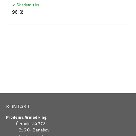
Skladem 1 ks
96 Kč
KONTAKT
Prodejna Armed king
Černoleská 772
256 01 Benešov