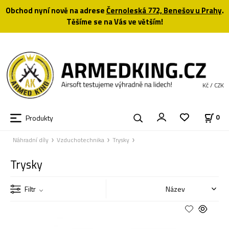
Obchod nyní nově na adrese
Černoleská 772, Benešov u Prahy
.
Těšíme se na Vás ve větším!
Kč / CZK
Produkty
0
Náhradní díly
Vzduchotechnika
Trysky
Trysky
Filtr