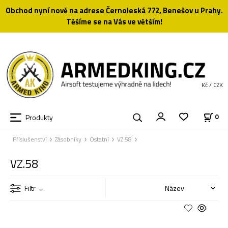
Obchod nyní nově na adrese
Černoleská 772, Benešov u Prahy
.
Těšíme se na Vás ve větším!
Kč / CZK
Produkty
0
Příslušenství
Zásobníky
Ostatní
VZ.58
VZ.58
Filtr