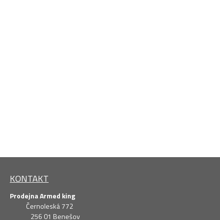
KONTAKT
Prodejna Armed king
Černoleská 772
256 01 Benešov