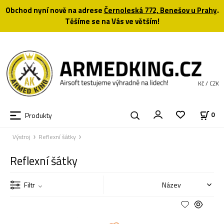
Obchod nyní nově na adrese
Černoleská 772, Benešov u Prahy
.
Těšíme se na Vás ve větším!
Kč / CZK
Produkty
0
Výstroj
Reflexní šátky
Reflexní šátky
Filtr