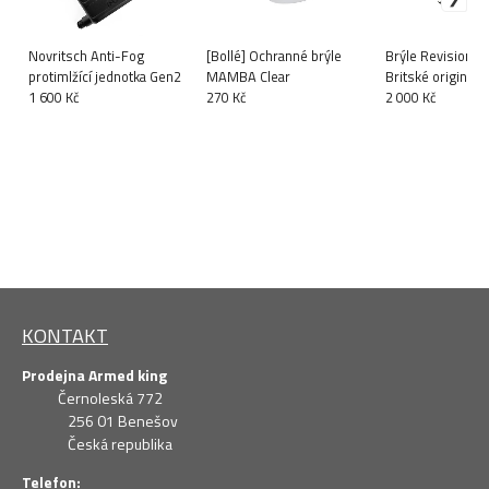
Novritsch Anti-Fog
[Bollé] Ochranné brýle
Brýle Revision S
protimlžící jednotka Gen2
MAMBA Clear
Britské originál v
1 600 Kč
270 Kč
2 000 Kč
KONTAKT
Prodejna Armed king
Černoleská 772
256 01 Benešov
Česká republika
Telefon: