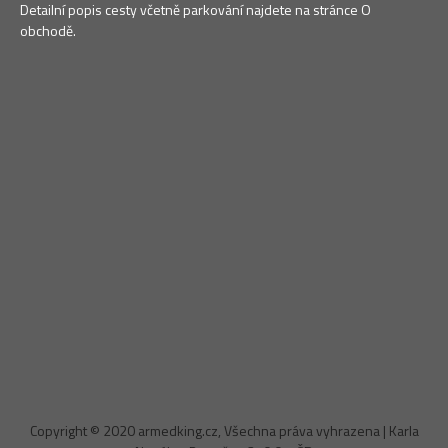
Detailní popis cesty včetně parkování najdete na stránce O
obchodě.
Copyright © 2020 armedking.cz, Všechna práva vyhrazena | Karla