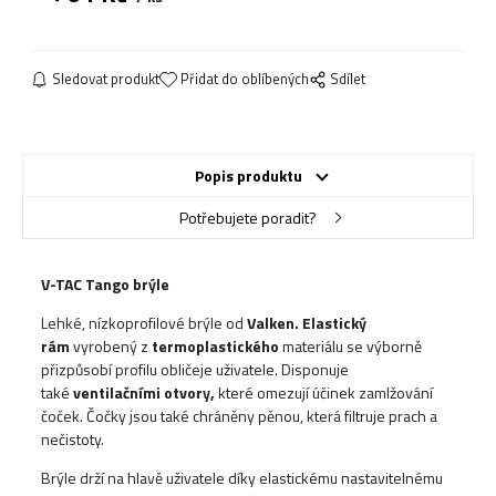
Sledovat produkt
Přidat do oblíbených
Sdílet
Popis produktu
Potřebujete poradit?
V-TAC Tango brýle
Lehké, nízkoprofilové brýle od
Valken. Elastický
rám
vyrobený z
termoplastického
materiálu se výborně
přizpůsobí profilu obličeje uživatele. Disponuje
také
ventilačními otvory,
které omezují účinek zamlžování
čoček. Čočky
jsou
také chráněny pěnou, která filtruje prach a
nečistoty.
Brýle drží na hlavě uživatele díky elastickému nastavitelnému