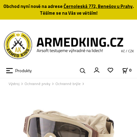
Obchod nyní nově na adrese
Černoleská 772, Benešov u Prahy
.
Těšíme se na Vás ve větším!
Kč / CZK
Produkty
0
Výstroj
Ochranné prvky
Ochranné brýle