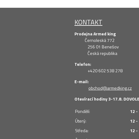
KONTAKT
Prodejna Armed king
Černoleská 772
256 01 Benešov
Česká republika
Telefon:
+420 602 538 278
E-mail:
obchod@armedking.cz
Otevírací hodiny 3-17.8. DOVO
Pondělí:
12 -
Úterý:
12 -
Středa:
12 -