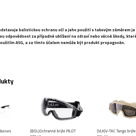
dstavuje balistickou ochranu očí a jeho použití s ​​takovým záměrem j
u odpovědnost za případné ublížení na zdraví nebo věcné škody, které
oužitím ASG, a za tímto účelem nemůže být produkt propagován.
dukty
Glasses
(BOL)Ochranné brýle PILOT
(VLK)V-TAC Tango brýle