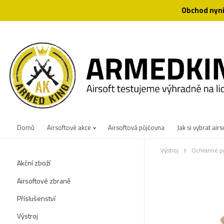
Obchod nyní
Domů
Airsoftové akce
Airsoftová půjčovna
Jak si vybrat airs
Výstroj
Ochranné p
Akční zboží
Airsoftové zbraně
Příslušenství
Výstroj