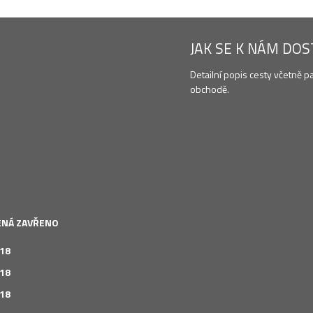
JAK SE K NÁM DO
Detailní popis cesty včetně p
obchodě.
LENÁ ZAVŘENO
 18
 18
 18