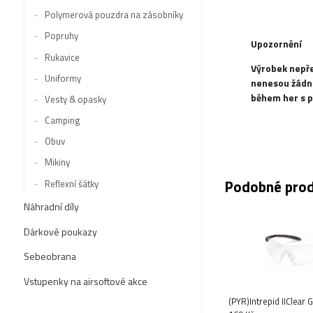
Polymerová pouzdra na zásobníky
Popruhy
Upozornění
Rukavice
Výrobek nepře
Uniformy
nenesou žádno
během her s p
Vesty & opasky
Camping
Obuv
Mikiny
Podobné pro
Reflexní šátky
Náhradní díly
Dárkové poukazy
Sebeobrana
Vstupenky na airsoftové akce
(PYR)Intrepid IIClear 