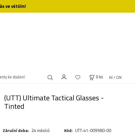
ás ve větším!
nty ke stažení
0
ks
Kč / CZK
(UTT) Ultimate Tactical Glasses -
Tinted
Záruční doba:
24 měsíců
Kód:
UTT-41-009980-00