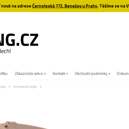
 nově na adrese
Černoleská 772, Benešov u Prahy
. Těšíme se na V
oftku
Zákaznická sekce
Kontakt
Obchodní podmínky
Dokume
rvky
Ochranné brýle