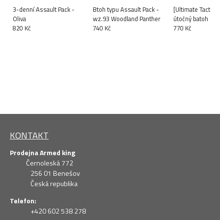
3-denní Assault Pack -
Btoh typu Assault Pack -
[Ultimate Tactica
Oliva
wz.93 Woodland Panther
útočný batoh - M
820 Kč
740 Kč
Tropic
770 Kč
KONTAKT
Prodejna Armed king
Černoleská 772
256 01 Benešov
Česká republika
Telefon:
+420 602 538 278