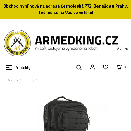
Obchod nyní nově na adrese
Černoleská 772, Benešov u Prahy
.
Těšíme se na Vás ve větším!
Kč / CZK
Produkty
0
Výstroj
Batohy