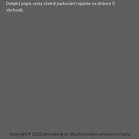
Detailní popis cesty včetně parkování najdete na stránce O
obchodě.
Copyright © 2020 armedking.cz, Všechna práva vyhrazena | Karla