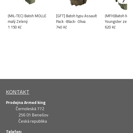
(MIL-TEC) Batoh MOLLE
[GFT] Batoh typu Assault
(MFH)Batoh MOL
malý Zelený
Pack -Black- Oliva
Youngster zelen
1 150 Kč
740 Kč
620 Kč
KONTAKT
Prodejna Armed king
Černoleská 772
256 01 Benešov
Česká republika
Telefon: