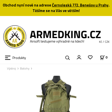
Obchod nyní nově na adrese
Černoleská 772, Benešov u Prahy
.
Těšíme se na Vás ve větším!
Kč / CZK
Produkty
0
Výstroj
Batohy