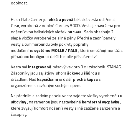
odolnost.
Rush Plate Carrier je
lehká a pevná
taktická vesta od Primal
Gear, vyrobená z odolné Cordury 500D. Vesta je navržena pro
nošení dvou balistických vložek
MI SAPI
. Sada obsahuje 2
slepé vložky vyrobené ze silné pěny. Přední a zadní panely
vesty a cummerbundu byly pokryty popruhy
modulárního
systému MOLLE / PALS
, které umožňují montáž a
případnou konfiguraci dalších molle příslušenství
Vesta má
integrovaný
pásový vak pro 3 x 1zásobník STANAG.
Zásobníky jsou zajištěny shora
šokovou šňůrou
s
držadlem. Nad
kapsičkami
je další
plochá kapsa
s
organizérem uzavřeným suchým zipem.
Na předním a zadním panelu vesty najdete vložky vyrobené
ze
síťoviny
, na ramenou jsou nastavitelné
komfortní vycpávky
,
které zvyšují komfort nošení i vesty silně zatížené zařízením a
časopisy.