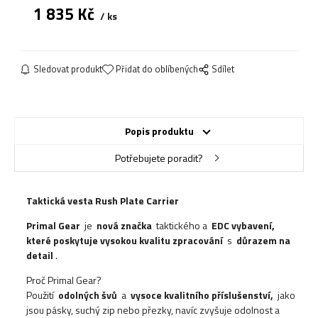
1 835
Kč
ks
Sledovat produkt
Přidat do oblíbených
Sdílet
Popis produktu
Potřebujete poradit?
Taktická vesta Rush Plate Carrier
Primal Gear
je
nová značka
taktického a
EDC vybavení,
které poskytuje vysokou kvalitu
zpracování
s
důrazem na
detail
.
Proč Primal Gear?
Použití
odolných švů
a
vysoce kvalitního příslušenství,
jako
jsou pásky, suchý zip nebo přezky, navíc zvyšuje odolnost a