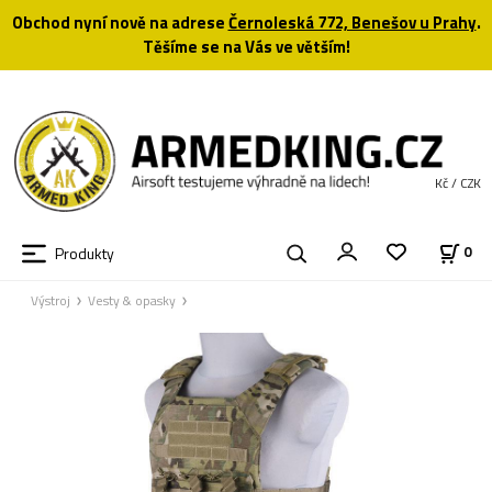
Obchod nyní nově na adrese
Černoleská 772, Benešov u Prahy
.
Těšíme se na Vás ve větším!
Kč / CZK
Produkty
0
Výstroj
Vesty & opasky