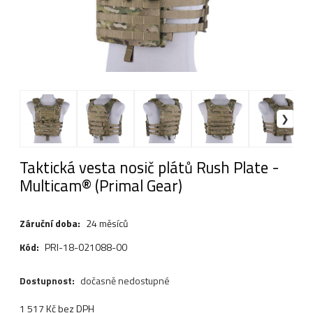
Taktická vesta nosič plátů Rush Plate -
Multicam® (Primal Gear)
Záruční doba:
24 měsíců
Kód:
PRI-18-021088-00
Dostupnost:
dočasně nedostupné
1 517
Kč
bez DPH