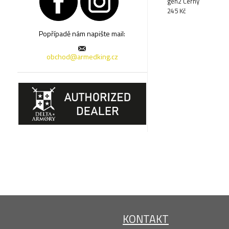
gen2 Černý
245 Kč
Popřípadě nám napište mail:
obchod@armedking.cz
KONTAKT