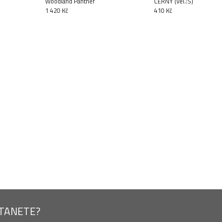
Woodland Panther
ČERNÝ (vel.:S)
1 420 Kč
410 Kč
STANETE?