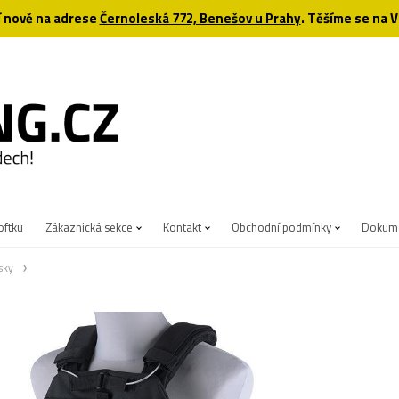
 nově na adrese
Černoleská 772, Benešov u Prahy
. Těšíme se na V
oftku
Zákaznická sekce
Kontakt
Obchodní podmínky
Dokume
sky