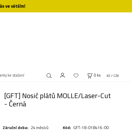
ás ve větším!
nty ke stažení
0
ks
Kč / CZK
[GFT] Nosič plátů MOLLE/Laser-Cut
- Černá
Záruční doba:
24 měsíců
Kód:
GFT-18-018416-00