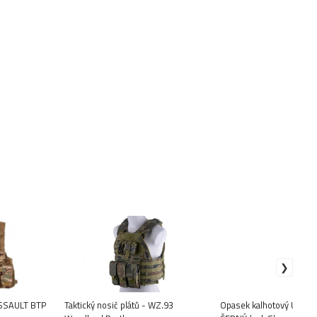
 ASSAULT BTP
Taktický nosič plátů - WZ.93
Opasek kalhotový URBAN