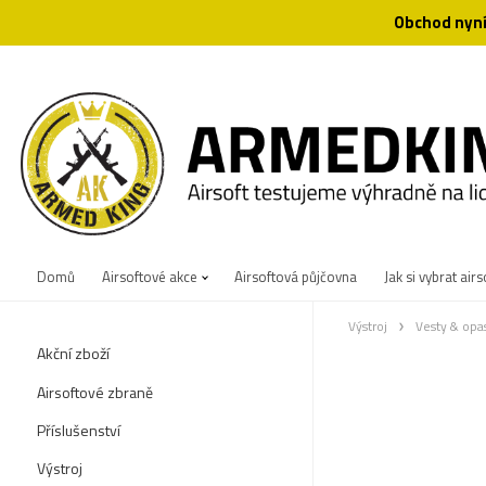
Obchod nyní
Domů
Airsoftové akce
Airsoftová půjčovna
Jak si vybrat airs
Výstroj
Vesty & opa
Akční zboží
Airsoftové zbraně
Příslušenství
Výstroj