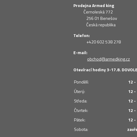
Prodejna Armed king
Černoleská 772
256 01 Benešov
Česká republika
Telefon:
+420 602 538 278
E-mail:
obchod@armedking.cz
Otevírací hodiny 3-17.8. DOVO
Pondělí:
12 -
Úterý:
12 -
Středa:
12 -
Čtvrtek:
12 -
Pátek:
12 -
Sobota:
zavř