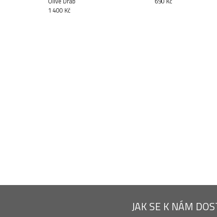
Olive Drab
690 Kč
1 400 Kč
JAK SE K NÁM DO