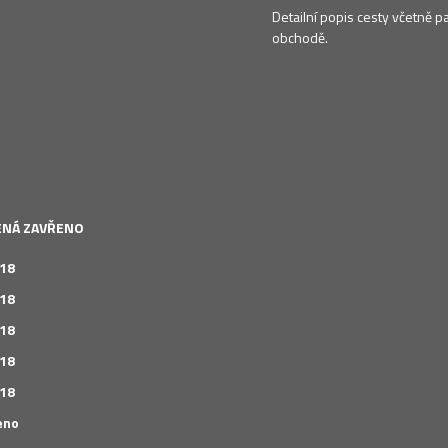
Detailní popis cesty včetně p
obchodě.
LENÁ ZAVŘENO
 18
 18
 18
 18
 18
eno