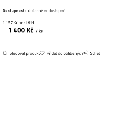
Dostupnost:
dočasně nedostupné
1 157
Kč
bez DPH
1 400
Kč
ks
Sledovat produkt
Přidat do oblíbených
Sdílet