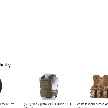
dukty
8cm/125cm
(GFT) Nosič plátů MOLLE/Laser-Cut -
Vesta taktická dětská