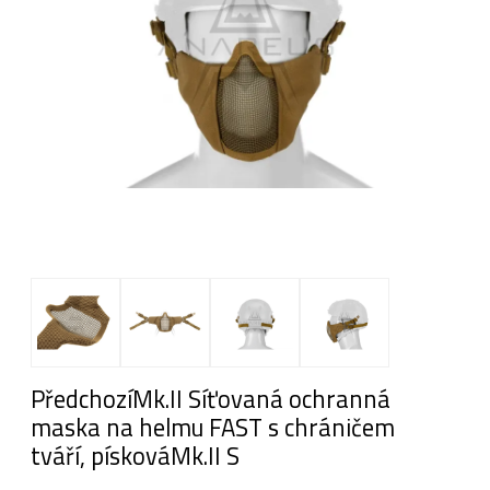
PředchozíMk.II Síťovaná ochranná
maska na helmu FAST s chráničem
tváří, pískováMk.II S