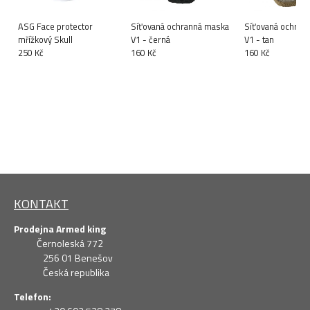
ASG Face protector
Síťovaná ochranná maska
Síťovaná ochran
mřížkový Skull
V1 - černá
V1 - tan
250 Kč
160 Kč
160 Kč
KONTAKT
Prodejna Armed king
Černoleská 772
256 01 Benešov
Česká republika
Telefon: