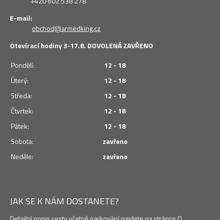
+420 602 538 278
E-mail:
obchod@armedking.cz
Otevírací hodiny 3-17.8. DOVOLENÁ ZAVŘENO
Pondělí:
12 - 18
Úterý:
12 - 18
Středa:
12 - 18
Čtvrtek:
12 - 18
Pátek:
12 - 18
Sobota:
zavřeno
Neděle:
zavřeno
JAK SE K NÁM DOSTANETE?
Detailní popis cesty včetně parkování najdete na stránce O