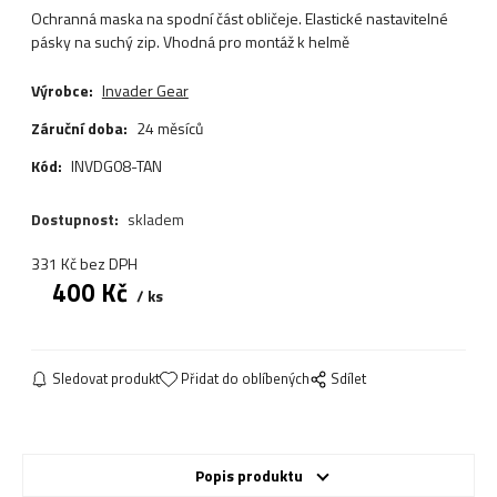
Ochranná maska na spodní část obličeje. Elastické nastavitelné
pásky na suchý zip. Vhodná pro montáž k helmě
Výrobce:
Invader Gear
Záruční doba:
24 měsíců
Kód:
INVDG08-TAN
Dostupnost:
skladem
331
Kč
bez DPH
400
Kč
ks
Sledovat produkt
Přidat do oblíbených
Sdílet
Popis produktu