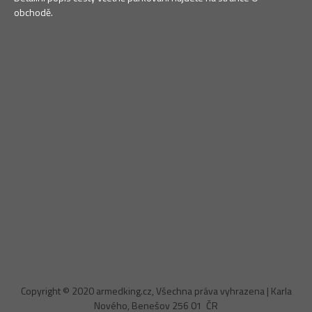
obchodě.
Copyright © 2020 armedking.cz, Všechna práva vyhrazena | Karla
Nového, Benešov 256 01 ČR