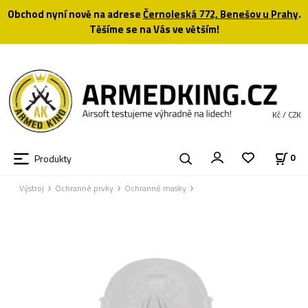
Obchod nyní nově na adrese
Černoleská 772, Benešov u Prahy
.
Těšíme se na Vás ve větším!
Kč / CZK
Produkty
0
Výstroj
Ochranné prvky
Ochranné masky