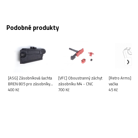
Podobné produkty
[ASG] Zásobníková šachta
[VFC] Oboustranný záchyt
[Retro Arms] Zp
BREN 805 pro zásobníky
zásobníku M4 - CNC
vačka
typu COLT - černá
400 Kč
700 Kč
45 Kč