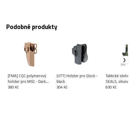
Podobné produkty
[FMA] CQC polymerový
(UTT) Holster pro Glock -
Taktické stehenn
holster pro M92 - Dark
black
SEALS, olivové
Earth
380 Kč
304 Kč
830 Kč