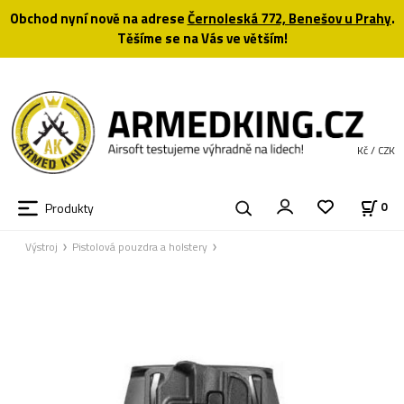
Obchod nyní nově na adrese
Černoleská 772, Benešov u Prahy
.
Těšíme se na Vás ve větším!
Kč / CZK
Produkty
0
Výstroj
Pistolová pouzdra a holstery