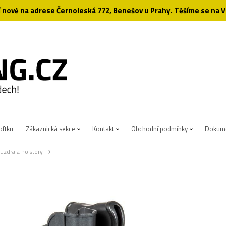
 nově na adrese
Černoleská 772, Benešov u Prahy
. Těšíme se na V
oftku
Zákaznická sekce
Kontakt
Obchodní podmínky
Dokume
uzdra a holstery