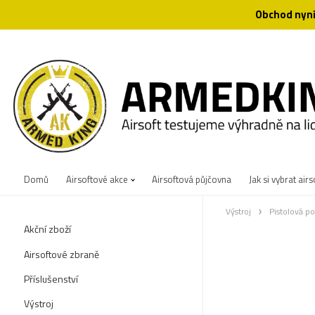
Obchod nyní
Domů
Airsoftové akce
Airsoftová půjčovna
Jak si vybrat airs
Výstroj
Pistolová po
Akční zboží
Airsoftové zbraně
Příslušenství
Výstroj