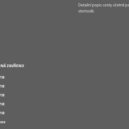
Detailní popis cesty včetně p
obchodě.
LENÁ ZAVŘENO
 18
 18
 18
 18
 18
eno