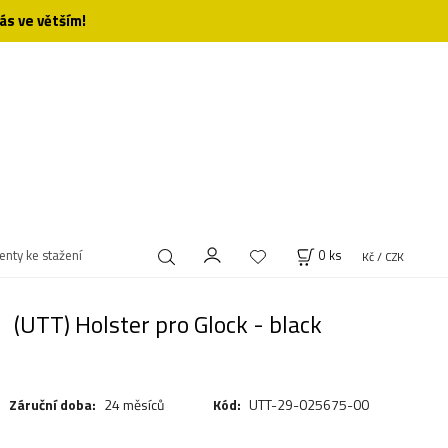
ás ve větším!
nty ke stažení
0
ks
Kč / CZK
(UTT) Holster pro Glock - black
Záruční doba:
24 měsíců
Kód:
UTT-29-025675-00