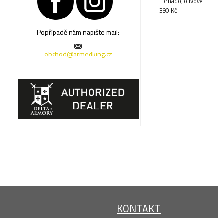
Tornado, olivové
390 Kč
Popřípadě nám napište mail:
obchod@armedking.cz
KONTAKT