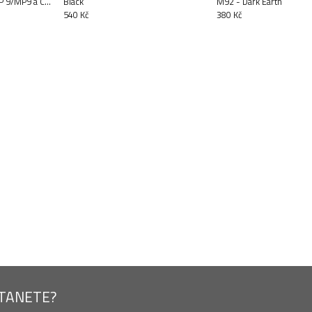
P 9/MP9 a CZ
Black
M92 - Dark Earth
540 Kč
380 Kč
STANETE?