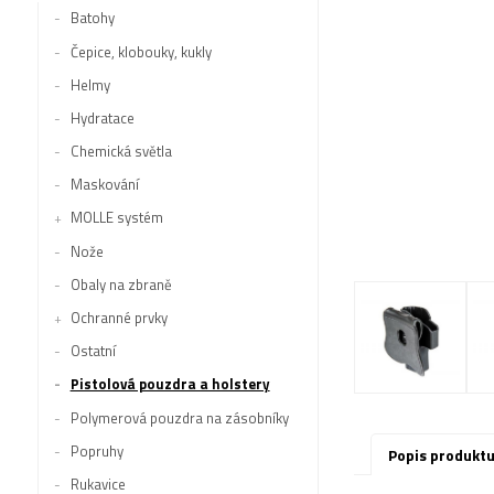
Batohy
Čepice, klobouky, kukly
Helmy
Hydratace
Chemická světla
Maskování
MOLLE systém
Nože
Obaly na zbraně
Ochranné prvky
Ostatní
Pistolová pouzdra a holstery
Polymerová pouzdra na zásobníky
Popruhy
Popis produkt
Rukavice