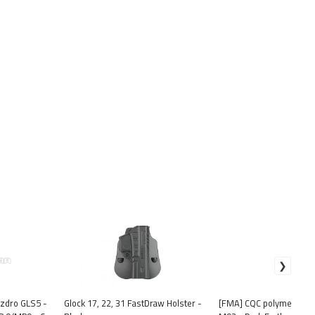
zdro GLS5 -
Glock 17, 22, 31 FastDraw Holster -
[FMA] CQC polymerový h