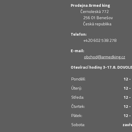
Prodejna Armed king
Černoleská 772
256 01 Benešov
Česká republika
Telefon:
+420 602 538 278
E-mail:
obchod@armedking.cz
Otevírací hodiny 3-17.8. DOVO
Pondělí:
12 -
Úterý:
12 -
Středa:
12 -
Čtvrtek:
12 -
Pátek:
12 -
Sobota:
zavř