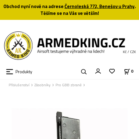
Obchod nyní nově na adrese
Černoleská 772, Benešov u Prahy
.
Těšíme se na Vás ve větším!
Kč / CZK
Produkty
0
Příslušenství
Zásobníky
Pro GBB zbraně