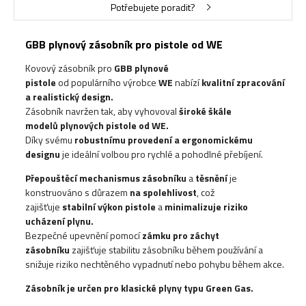
Potřebujete poradit?
GBB plynový zásobník pro pistole od WE
Kovový zásobník pro
GBB plynové
pistole
od populárního výrobce
WE
nabízí
kvalitní zpracování
a realistický design.
Zásobník navržen tak, aby vyhovoval
široké škále
modelů plynových pistole od WE
.
Díky svému
robustnímu provedení a ergonomickému
designu
je ideální volbou pro rychlé a pohodlné přebíjení.
Přepouštěcí mechanismus zásobníku
a
těsnění
je
konstruováno s důrazem
na spolehlivost
, což
zajišťuje
stabilní výkon pistole
a
minimalizuje riziko
ucházení plynu.
Bezpečné upevnění pomocí
zámku pro záchyt
zásobníku
zajišťuje stabilitu zásobníku během používání a
snižuje riziko nechtěného vypadnutí nebo pohybu během akce.
Zásobník je určen pro klasické plyny typu
Green Gas
.