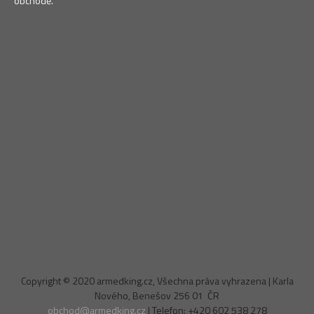
obchodě.
Copyright © 2020 armedking.cz, Všechna práva vyhrazena | Karla
Nového, Benešov 256 01 ČR
obchod@armedking.cz
| Telefon: +420 602 538 278