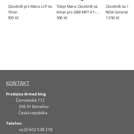
Zásobník pro Marui LCP na
Tokyo Marui Zásobník na
Zásobník na 30 r
10ran
40ran pro GBB MP7 A1-
NEW Generation 
500 Kč
kov
990 Kč
PDW
1 050 Kč
KONTAKT
Prodejna Armed king
Černoleská 772
256 01 Benešov
Česká republika
Telefon:
+420 602 538 278