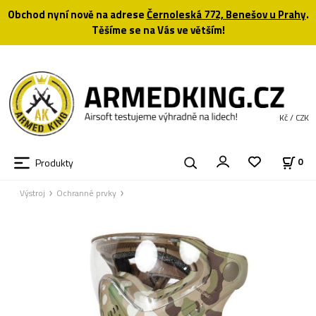
Obchod nyní nově na adrese
Černoleská 772, Benešov u Prahy
.
Těšíme se na Vás ve větším!
Kč / CZK
Produkty
0
Výstroj
Ochranné prvky