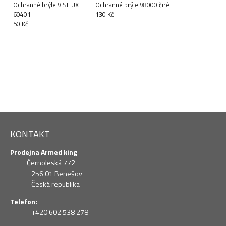
Ochranné brýle VISILUX
Ochranné brýle V8000 čiré
60401
130 Kč
50 Kč
KONTAKT
Prodejna Armed king
Černoleská 772
256 01 Benešov
Česká republika
Telefon:
+420 602 538 278