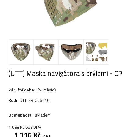
(UTT) Maska navigátora s brýlemi - CP
Záruční doba:
24 měsíců
Kód:
UTT-28-026646
Dostupnost:
skladem
1 088
Kč
bez DPH
1 316
Kč
ks