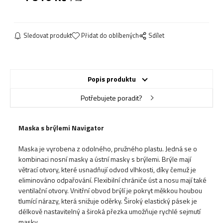
Sledovat produkt
Přidat do oblíbených
Sdílet
Popis produktu
Potřebujete poradit?
Maska s brýlemi Navigator
Maska je vyrobena z odolného, ​​pružného plastu. Jedná se o
kombinaci nosní masky a ústní masky s brýlemi. Brýle mají
větrací otvory, které usnadňují odvod vlhkosti, díky čemuž je
eliminováno odpařování. Flexibilní chrániče úst a nosu mají také
ventilační otvory. Vnitřní obvod brýlí je pokryt měkkou houbou
tlumící nárazy, která snižuje oděrky. Široký elastický pásek je
délkově nastavitelný a široká přezka umožňuje rychlé sejmutí
masky.