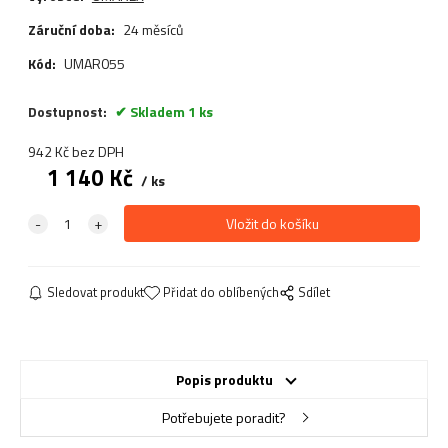
Záruční doba:
24 měsíců
Kód:
UMAR055
Dostupnost:
Skladem 1 ks
942
Kč
bez DPH
1 140
Kč
ks
Sledovat produkt
Přidat do oblíbených
Sdílet
Popis produktu
Potřebujete poradit?