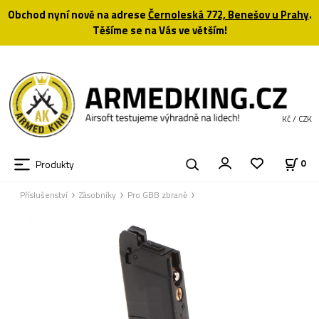
Obchod nyní nově na adrese
Černoleská 772, Benešov u Prahy
.
Těšíme se na Vás ve větším!
Kč / CZK
Produkty
0
Příslušenství
Zásobníky
Pro GBB zbraně