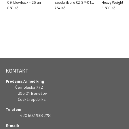
09, blowback - 25ran
zásobník pro CZ SP-01
Heavy Weight, b
850 Kč
Shadow
754 Kč
1 500 Kč
KONTAKT
Prodejna Armed king
Černoleská 772
256 01 Benešov
Česká republika
Telefon:
+420 602 538 278
E-mail: