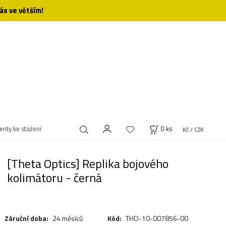
ás ve větším!
nty ke stažení
0
ks
Kč / CZK
[Theta Optics] Replika bojového
kolimátoru - černá
Záruční doba:
24 měsíců
Kód:
THO-10-007856-00