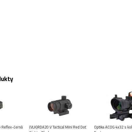
dukty
o Reflex-černá
(VLK)RDA20 V Tactical Mini Red Dot
Optika ACOG 4x32 s ko