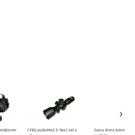
limátorem
CYBG puškohled 3-9x42 set s
Swiss Arms kolimátor B