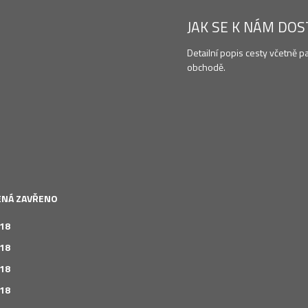
JAK SE K NÁM DO
Detailní popis cesty včetně p
obchodě.
LENÁ ZAVŘENO
 18
 18
 18
 18