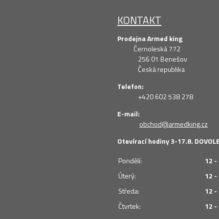
KONTAKT
Prodejna Armed king
Černoleská 772
256 01 Benešov
Česká republika
Telefon:
+420 602 538 278
E-mail:
obchod@armedking.cz
Otevírací hodiny 3-17.8. DOVO
Pondělí:
12 -
Úterý:
12 -
Středa:
12 -
Čtvrtek:
12 -