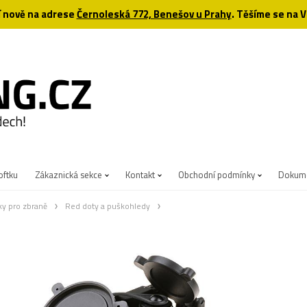
 nově na adrese
Černoleská 772, Benešov u Prahy
. Těšíme se na V
oftku
Zákaznická sekce
Kontakt
Obchodní podmínky
Dokume
ky pro zbraně
Red doty a puškohledy