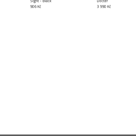
Sight - Black
Docter
906 Kč
3 990 Kč