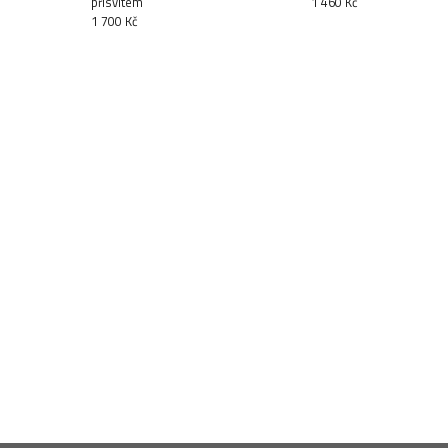
přísvitem
1 460 Kč
1 700 Kč