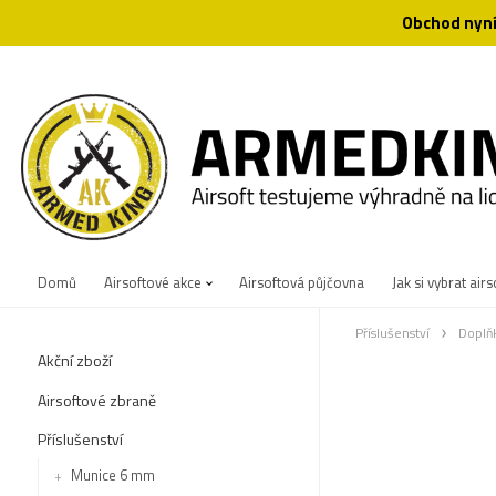
Obchod nyní
Domů
Airsoftové akce
Airsoftová půjčovna
Jak si vybrat airs
Příslušenství
Doplň
Akční zboží
Airsoftové zbraně
Příslušenství
Munice 6 mm