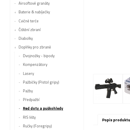
Airsoftové granáty
Baterie & nabíječky
Cvičné terče
Čištění zbraní
Diabolky
Doplňky pro zbraně
Dvojnožky - bipody
Kompenzátory
Lasery
Pažbičky (Pistol gripy)
Pažby
Předpažbí
Red doty a puškohledy
RIS lišty
Popis produkt
Ručky (Foregripy)