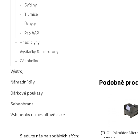
Svítilny
Tlumiče
Úchyty
Pro AAP
Hnací plyny
Vysílačky & mikrofony
Zásobníky
Výstroj
Podobné pro
Náhradní díly
Dárkové poukazy
Sebeobrana
Vstupenky na airsoftové akce
(THO) Kolimátor Micr
Sledujte nás na sociálních sítích: