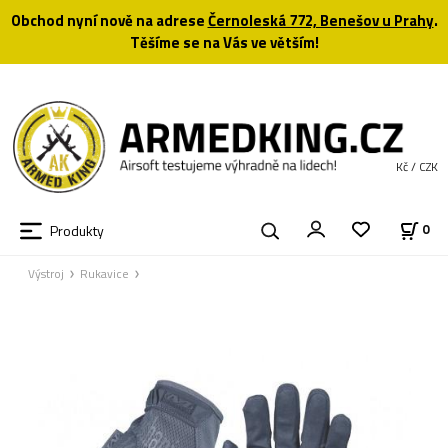
Obchod nyní nově na adrese
Černoleská 772, Benešov u Prahy
.
Těšíme se na Vás ve větším!
Kč / CZK
Produkty
0
Výstroj
Rukavice