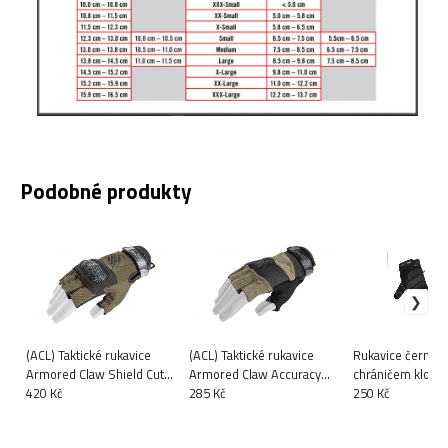
Podobné produkty
(ACL) Taktické rukavice
(ACL) Taktické rukavice
Rukavice černo-
Armored Claw Shield Cut
Armored Claw Accuracy
chráničem kloubů
Hot Weather tactical gloves
420 Kč
Cut Hot Weather tactical
285 Kč
250 Kč
- olive
gloves - olive