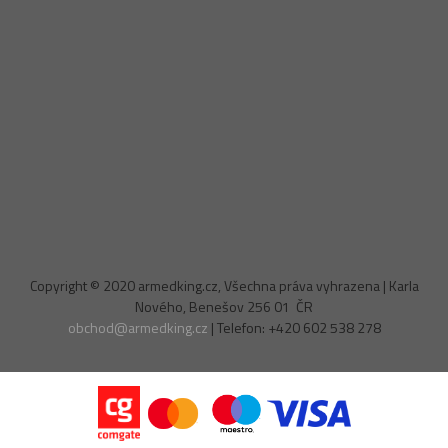
Copyright © 2020 armedking.cz, Všechna práva vyhrazena | Karla
Nového, Benešov 256 01 ČR
obchod@armedking.cz
| Telefon: +420 602 538 278