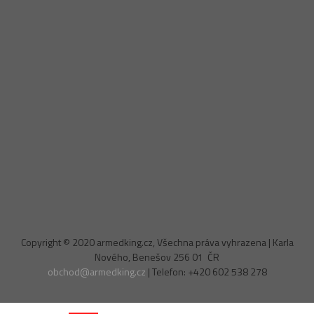
Copyright © 2020 armedking.cz, Všechna práva vyhrazena | Karla
Nového, Benešov 256 01 ČR
obchod@armedking.cz
| Telefon: +420 602 538 278