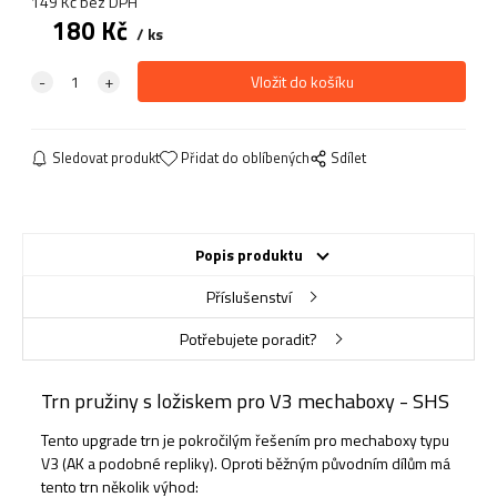
149
Kč
bez DPH
180
Kč
ks
Sledovat produkt
Přidat do oblíbených
Sdílet
Popis produktu
Příslušenství
Potřebujete poradit?
Trn pružiny s ložiskem pro V3 mechaboxy - SHS
Tento upgrade trn je pokročilým řešením pro mechaboxy typu
V3 (AK a podobné repliky). Oproti běžným původním dílům má
tento trn několik výhod: