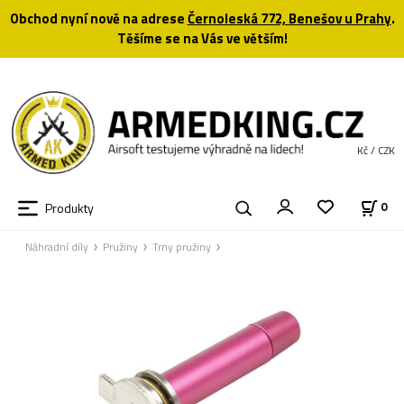
Obchod nyní nově na adrese
Černoleská 772, Benešov u Prahy
.
Těšíme se na Vás ve větším!
Kč / CZK
Produkty
0
Náhradní díly
Pružiny
Trny pružiny