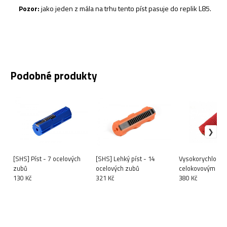
Pozor:
jako jeden z mála na trhu tento píst pasuje do replik L85.
Podobné produkty
[SHS] Píst - 7 ocelových
[SHS] Lehký píst - 14
Vysokorychlostí p
zubů
ocelových zubů
celokovovým oz
130 Kč
321 Kč
380 Kč