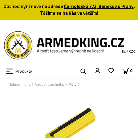
Obchod nyní nově na adrese
Černoleská 772, Benešov u Prahy
.
Těšíme se na Vás ve větším!
Kč / CZK
Produkty
0
Náhradní díly
Vzduchotechnika
Písty