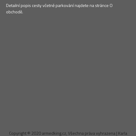
Detailní popis cesty včetně parkování najdete na stránce O
obchodě.
Copyright © 2020 armedking.cz, Všechna práva vyhrazena | Karla