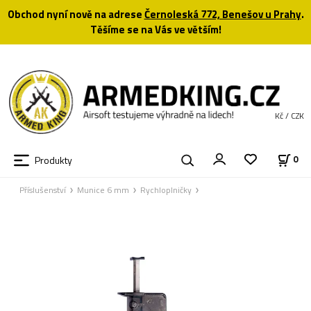
Obchod nyní nově na adrese
Černoleská 772, Benešov u Prahy
.
Těšíme se na Vás ve větším!
Kč / CZK
Produkty
0
Příslušenství
Munice 6 mm
Rychloplničky