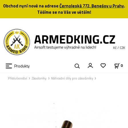
Obchod nyní nově na adrese
Černoleská 772, Benešov u Prahy
.
Těšíme se na Vás ve větším!
Kč / CZK
Produkty
0
Příslušenství
Zásobníky
Náhradní díly pro zásobníky