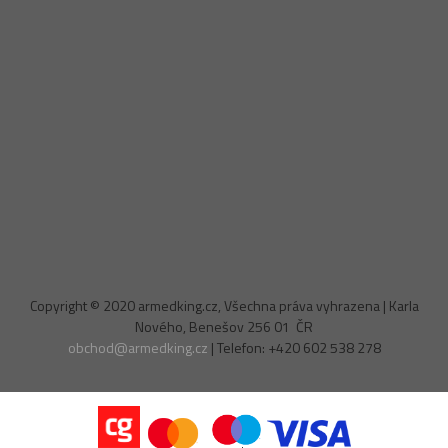
Copyright © 2020 armedking.cz, Všechna práva vyhrazena | Karla
Nového, Benešov 256 01 ČR
obchod@armedking.cz
| Telefon: +420 602 538 278