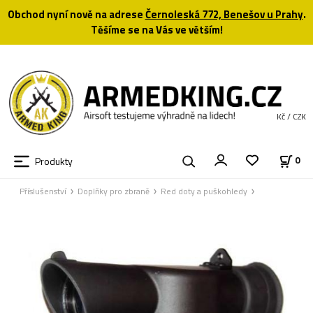
Obchod nyní nově na adrese
Černoleská 772, Benešov u Prahy
.
Těšíme se na Vás ve větším!
Kč / CZK
Produkty
0
Příslušenství
Doplňky pro zbraně
Red doty a puškohledy