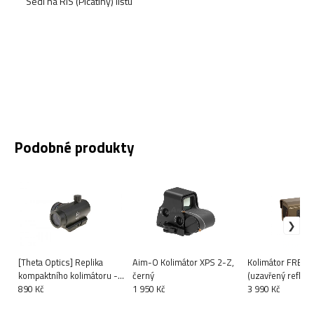
Sedí na RIS (Picatiny) lištu
Podobné produkty
[Theta Optics] Replika
Aim-O Kolimátor XPS 2-Z,
Kolimátor FRENZ
kompaktního kolimátoru -
černý
(uzavřený reflexn
černá
890 Kč
1 950 Kč
- bronzový (FDE)
3 990 Kč