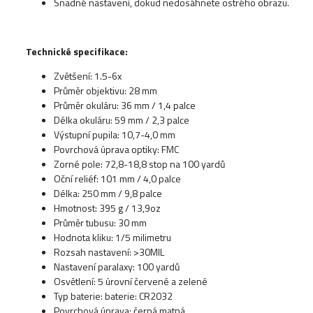
Snadné nastavení, dokud nedosáhnete ostrého obrazu.
Technické specifikace:
Zvětšení: 1.5-6x
Průměr objektivu: 28 mm
Průměr okuláru: 36 mm / 1,4 palce
Délka okuláru: 59 mm / 2,3 palce
Výstupní pupila: 10,7-4,0 mm
Povrchová úprava optiky: FMC
Zorné pole: 72,8-18,8 stop na 100 yardů
Oční reliéf: 101 mm / 4,0 palce
Délka: 250 mm / 9,8 palce
Hmotnost: 395 g / 13,9oz
Průměr tubusu: 30 mm
Hodnota kliku: 1/5 milimetru
Rozsah nastavení: >30MIL
Nastavení paralaxy: 100 yardů
Osvětlení: 5 úrovní červené a zelené
Typ baterie: baterie: CR2032
Povrchová úprava: černá matná