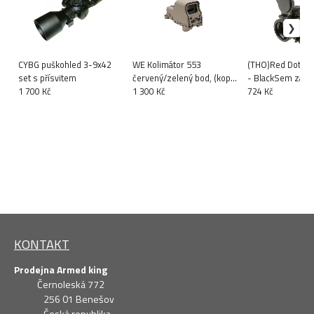
CYBG puškohled 3-9x42
WE Kolimátor 553
(THO)Red Dot 1x
set s přísvitem
červený/zelený bod, (kopie
- BlackSem zade
1 700 Kč
EOTECH), pískový
1 300 Kč
produktu
724 Kč
KONTAKT
Prodejna Armed king
Černoleská 772
256 01 Benešov
Česká republika