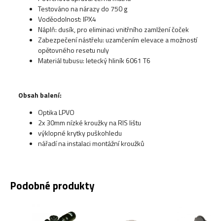
Testováno na nárazy do 750 g
Voděodolnost: IPX4
Náplň: dusík, pro eliminaci vnitřního zamlžení čoček
Zabezpečení nástřelu: uzamčením elevace a možností
opětovného resetu nuly
Materiál tubusu: letecký hliník 6061 T6
Obsah balení:
Optika LPVO
2x 30mm nízké kroužky na RIS lištu
výklopné krytky puškohledu
nářadí na instalaci montážní kroužků
Podobné produkty