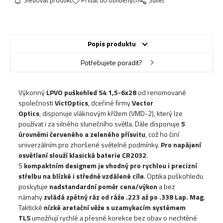
Sledovat produkt
Přidat do oblíbených
Sdílet
Popis produktu
Potřebujete poradit?
Výkonný
LPVO
puškohled S4 1,5-6x28
od renomované
společnosti
VictOptics
, dceřiné firmy
Vector
Optics
, disponuje vláknovým křížem (VMD-2), který lze
používat i za silného slunečního světla. Dále disponuje
5
úrovněmi červeného a zeleného přísvitu
, což ho činí
univerzálním pro zhoršené světelné podmínky.
Pro napájení
osvětlení slouží klasická baterie CR2032
.
S
kompaktním designem je vhodný pro rychlou i precizní
střelbu na blízké i středně vzdálené cíle
. Optika puškohledu
poskytuje
nadstandardní poměr cena/výkon
a bez
námahy
zvládá zpětný ráz od ráže .223 až po .338 Lap. Mag
.
Taktické
nízké aretační věže s uzamykacím systémem
TLS
umožňují rychlé a přesné korekce bez obav o nechtěné