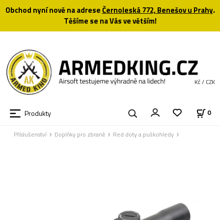
Obchod nyní nově na adrese
Černoleská 772, Benešov u Prahy
.
Těšíme se na Vás ve větším!
Kč / CZK
Produkty
0
Příslušenství
Doplňky pro zbraně
Red doty a puškohledy