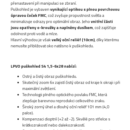
přenastavení při manipulaci se zbraní.
Puškohled je vybaven
vynikající optikou s plnou povrchovou
úpravou čoček FMC
, což zvyšuje propustnost světla a
minimalizuje odrazy pro optimální obraz. Jeho
vnitřní části
jsou opatřeny o-kroužky a naplněny dusíkem
, což zajišťuje
odolnost proti vodě a mlze.
Hlavní výhodou je však
velký oční reliéf (10cm)
, díky kterému
nemusíte přibližovat oko natěsno k puškohledu.
LPVO puškohled S4 1,5-6x28 nabízí:
Ostrý a čistý obraz puškohledu.
Skutečný zoom 6x zajistí čistý obraz od kraje k okraji i při
maximální zvětšení.
Technologii plného optického povlaku FMC, která
zlepšuje barevnou reprodukci celkového zraku.
Široký zorný úhel a dlouhý oční reliéf 101 mm (4,0
palce).
Kompenzaci dioptrií (+2 až -2). Skvělé pro střelce s
krátkozrakostí nebo dalekozrakostí.