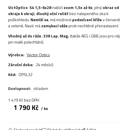
VictOptics S4 1,5-6x28
nabízí
zoom 1,5x až 6x
, plný
obraz od
okraje k okraji
,
dlouhý oční reliéf
bez nalepeného oka k
puškohledu.
Nemlží se
, má možnost
podsvícení kříže
v červené
a zelené. Navíc má
zamykací věže
proti nechtěné přenastavení.
Vhodný až do ráže .338 Lap. Mag.
(takže AEG i GBB jsou pro něj
jen malé polechtání).
Výrobce:
Vector Optics
Záruční doba:
24 měsíců
Kód:
OPSL32
Dostupnost:
skladem
1 479
Kč
bez DPH
1 790
Kč
ks