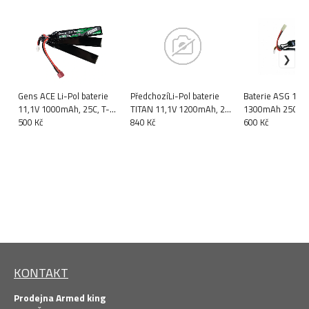
Gens ACE Li-Pol baterie
PředchozíLi-Pol baterie
Baterie ASG 11,1
11,1V 1000mAh, 25C, T-
TITAN 11,1V 1200mAh, 25C
1300mAh 25C Li-
Dean - Crane
500 Kč
(T-Dean) - Stick (AK)Li-Pol
840 Kč
trojdílná
600 Kč
baterie T
KONTAKT
Prodejna Armed king