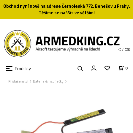
Obchod nyní nově na adrese
Černoleská 772, Benešov u Prahy
.
Těšíme se na Vás ve větším!
Kč / CZK
Produkty
0
Příslušenství
Baterie & nabíječky