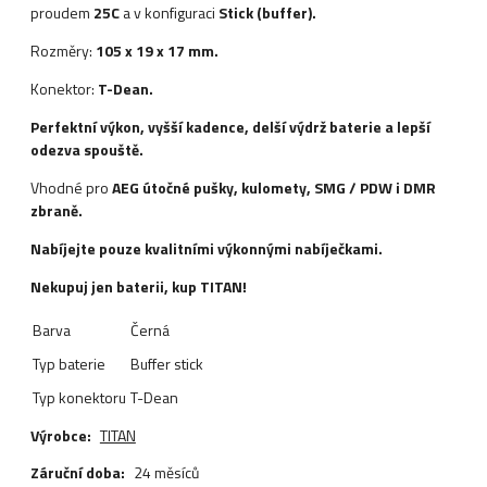
proudem
25C
a v konfiguraci
Stick (buffer).
Rozměry:
105 x 19 x 17 mm.
Konektor:
T-Dean.
Perfektní výkon, vyšší kadence, delší výdrž baterie a lepší
odezva spouště.
Vhodné pro
AEG útočné pušky, kulomety, SMG / PDW i DMR
zbraně.
Nabíjejte pouze kvalitními výkonnými nabíječkami.
Nekupuj jen baterii, kup TITAN!
Barva
Černá
Typ baterie
Buffer stick
Typ konektoru
T-Dean
Výrobce:
TITAN
Záruční doba:
24 měsíců