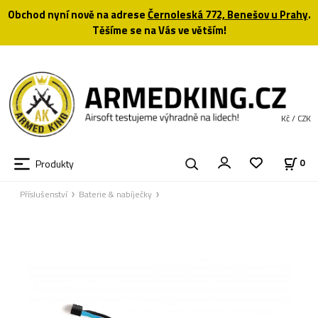
Obchod nyní nově na adrese
Černoleská 772, Benešov u Prahy
.
Těšíme se na Vás ve větším!
Kč / CZK
Produkty
0
Příslušenství
Baterie & nabíječky