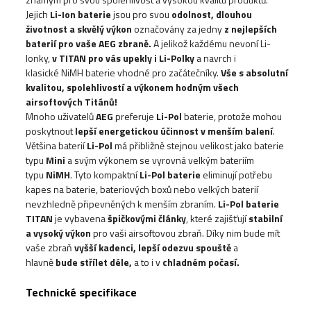
Jejich
Li-Ion
baterie
jsou pro svou
odolnost, dlouhou
životnost a skvělý výkon
označovány
za jedny
z nejlepších
baterií pro vaše AEG zbraně.
A jelikož každému nevoní Li-
Ionky,
v TITAN pro vás upekly i Li-Polky
a navrch i
klasické
NiMH baterie
vhodné pro začátečníky.
Vše s absolutní
kvalitou, spolehlivostí a výkonem hodným všech
airsoftových Titánů!
Mnoho uživatelů
AEG
preferuje
Li-Pol
baterie
, protože mohou
poskytnout
lepší energetickou účinnost v menším balení
.
Většina baterií
Li-Pol
má přibližně stejnou velikost jako baterie
typu
Mini
a svým výkonem se vyrovná velkým bateriím
typu
NiMH
. Tyto kompaktní
Li-Pol baterie
eliminují potřebu
kapes na baterie, bateriových boxů nebo velkých baterií
nevzhledně připevněných k menším zbraním.
Li-Pol baterie
TITAN
je vybavena
špičkovými články
, které zajišťují
stabilní
a vysoký výkon
pro vaši airsoftovou zbraň. Díky nim bude mít
vaše zbraň
vyšší kadenci, lepší odezvu spouště
a
hlavně
bude střílet déle,
a to i v
chladném počasí.
Technické specifikace