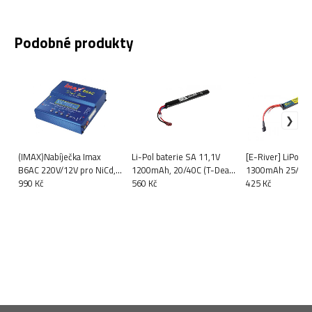
Podobné produkty
(IMAX)Nabíječka Imax
Li-Pol baterie SA 11,1V
[E-River] LiPo 7,
B6AC 220V/12V pro NiCd,
1200mAh, 20/40C (T-Dean)
1300mAh 25/50C
NiMH, Li-Pol, Li-Ion, LiFe,
990 Kč
- Stick (jednodílná)
560 Kč
425 Kč
Pb