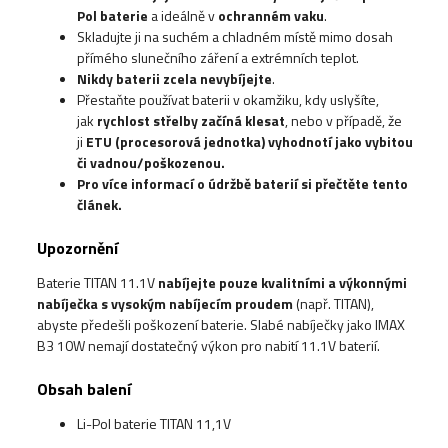
Pol baterie
a ideálně v
ochranném vaku
.
Skladujte ji na suchém a chladném místě mimo dosah
přímého slunečního záření a extrémních teplot.
Nikdy baterii zcela nevybíjejte
.
Přestaňte používat baterii v okamžiku, kdy uslyšíte,
jak
rychlost střelby začíná klesat
, nebo v případě, že
ji
ETU (procesorová jednotka) vyhodnotí jako vybitou
či vadnou/poškozenou.
Pro více informací o údržbě baterií si přečtěte tento
článek.
Upozornění
Baterie TITAN 11.1V
nabíjejte pouze kvalitními a výkonnými
nabíječka s vysokým nabíjecím proudem
(např. TITAN),
abyste předešli poškození baterie. Slabé nabíječky jako IMAX
B3 10W nemají dostatečný výkon pro nabití 11.1V baterií.
Obsah balení
Li-Pol baterie TITAN 11,1V