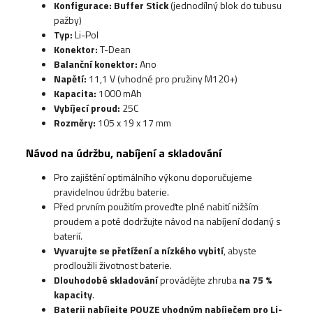
Konfigurace: Buffer Stick
(jednodílný blok do tubusu
pažby)
Typ:
Li-Pol
Konektor:
T-Dean
Balanční konektor:
Ano
Napětí:
11,1 V (vhodné pro pružiny M120+)
Kapacita:
1000 mAh
Vybíjecí proud:
25C
Rozměry:
105 x 19 x 17 mm
Návod na údržbu, nabíjení a skladování
Pro zajištění optimálního výkonu doporučujeme
pravidelnou údržbu baterie.
Před prvním použitím proveďte plné nabití nižším
proudem a poté dodržujte návod na nabíjení dodaný s
baterií.
Vyvarujte se přetížení a nízkého vybití
, abyste
prodloužili životnost baterie.
Dlouhodobé skladování
provádějte zhruba
na 75 %
kapacity
.
Baterii nabíjejte POUZE vhodným
nabíječem pro Li-