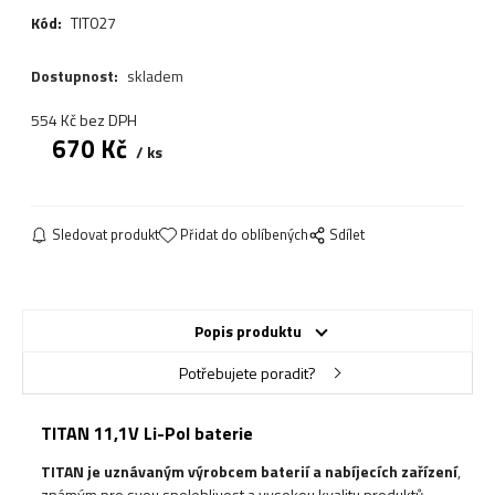
Kód:
TIT027
Dostupnost:
skladem
554
Kč
bez DPH
670
Kč
ks
Sledovat produkt
Přidat do oblíbených
Sdílet
Popis produktu
Potřebujete poradit?
TITAN 11,1V Li-Pol baterie
TITAN je uznávaným výrobcem baterií a nabíjecích zařízení
,
známým pro svou spolehlivost a vysokou kvalitu produktů.