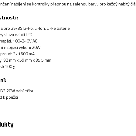
nčení nabíjení se kontrolky přepnou na zelenou barvu pro každý nabitý člá
stnosti:
a pro 2S/3S Li-Po, Li-Ion, Li-Fe baterie
ry stavu nabití LED
 napětí: 100-240V AC
ní nabíjecí výkon: 20W
í proud: 3x 1600 mA
: 92 mm x 59 mm x 35,5 mm
t: 100 g
ní:
 B3 20W nabíječka
 k použití
dukty