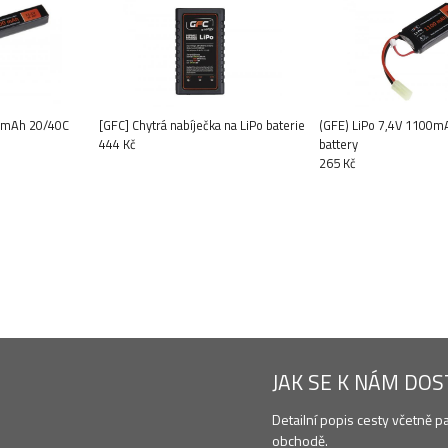
00mAh 20/40C
[GFC] Chytrá nabíječka na LiPo baterie
(GFE) LiPo 7,4V 1100m
444 Kč
battery
265 Kč
JAK SE K NÁM DO
Detailní popis cesty včetně p
obchodě.