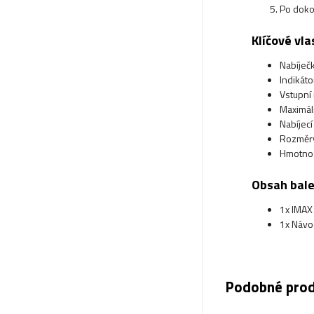
Po doko
Klíčové vla
Nabíječk
Indikáto
Vstupní
Maximál
Nabíjec
Rozměry
Hmotnos
Obsah bale
1x IMAX
1x Návod
Podobné pro