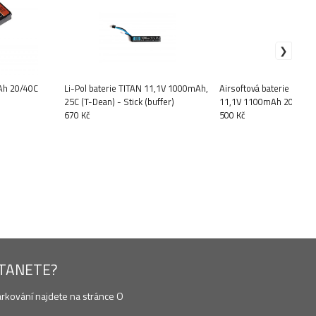
Ah 20/40C
Li-Pol baterie TITAN 11,1V 1000mAh,
Airsoftová baterie STRI
25C (T-Dean) - Stick (buffer)
11,1V 1100mAh 20C krát
670 Kč
T-plug Delta Armory
500 Kč
STANETE?
arkování najdete na stránce O