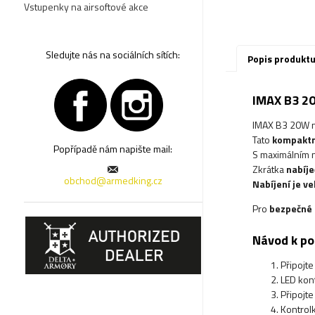
Vstupenky na airsoftové akce
Sledujte nás na sociálních sítích:
Popis produkt
IMAX B3 2
IMAX B3 20W n
Tato
kompaktn
Popřípadě nám napište mail:
S maximálním 
Zkrátka
nabíje
obchod@armedking.cz
Nabíjení je v
Pro
bezpečné 
Návod k pou
Připojte
LED kont
Připojte
Kontrolk