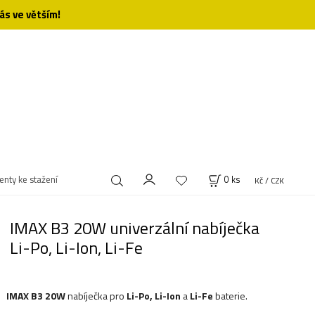
ás ve větším!
nty ke stažení
0
ks
Kč / CZK
IMAX B3 20W univerzální nabíječka
Li-Po, Li-Ion, Li-Fe
IMAX B3 20W
nabíječka pro
Li-Po, Li-Ion
a
Li-Fe
baterie.