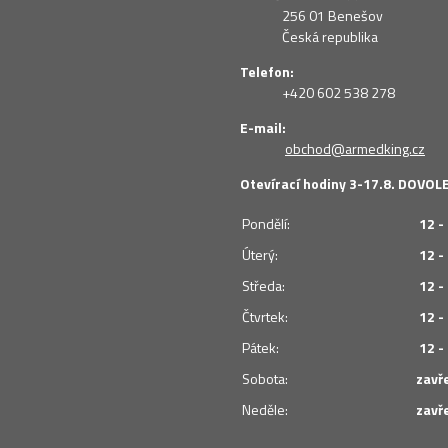
256 01 Benešov
Česká republika
Telefon:
+420 602 538 278
E-mail:
obchod@armedking.cz
Otevírací hodiny 3-17.8. DOVO
Pondělí:
12 -
Úterý:
12 -
Středa:
12 -
Čtvrtek:
12 -
Pátek:
12 -
Sobota:
zavř
Neděle:
zavř