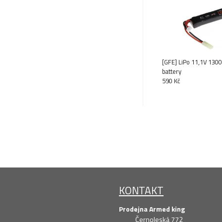
[GFE] LiPo 11,1V 13
battery
590 Kč
KONTAKT
Prodejna Armed king
Černoleská 772