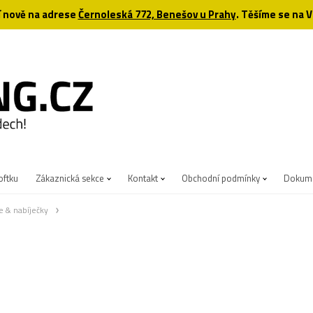
 nově na adrese
Černoleská 772, Benešov u Prahy
. Těšíme se na V
oftku
Zákaznická sekce
Kontakt
Obchodní podmínky
Dokume
e & nabíječky