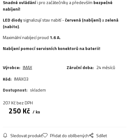
Snadné ovládání
i pro začátečníky a především
bezpečné
nabíjení!
LED diody
signalizují stav nabití -
červená (nabíjení)
a
zelená
(nabito)
.
Maximální nabíjecí proud
1.6
A.
Nabíjení pomocí servisních konektorů na baterii!
Výrobce:
IMAX
Záruční doba:
24 měsíců
Kód:
IMAX03
Dostupnost:
skladem
207
Kč
bez DPH
250
Kč
ks
Sledovat produkt
Přidat do oblíbených
Sdílet