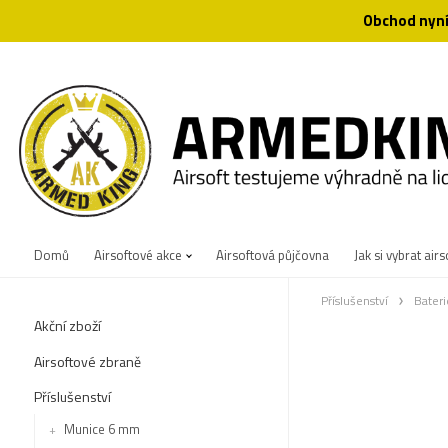
Obchod nyní
Domů
Airsoftové akce
Airsoftová půjčovna
Jak si vybrat airs
Příslušenství
Bateri
Akční zboží
Airsoftové zbraně
Příslušenství
Munice 6 mm