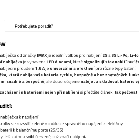
u
Potřebujete poradit?
0W
abíječka od značky
IMAX
je ideální volbou pro nabíjení
2S
a
3S
Li-Po, Li-I
í nabíječka
je vybavena
LED diodami
, které
signalizují stav nabití
buď
č
nabíjecím proudem
1.6 A
je
univerzální a efektivní
pro různé typy baterií.
čka, která nabije vaše baterie rychle, bezpečně a bez zbytečných funkc
elmi snadné a bezpečné
, ale doporučujeme
nabíjet a skladovat baterie 
zacházení s bateriemi nejen při nabíjení
si přečtěte článek:
Jak pečovat 
žití:
 nabíječku k napájení
rolky se rozsvítí zeleně = indikace správného napájení z elektřiny.
 baterii k balančnímu portu (2S/3S)
y LED začnou svítit červeně, což značí nabíjení.