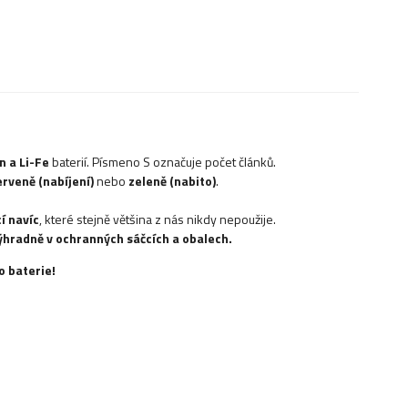
on
a Li-Fe
baterií. Písmeno S označuje počet článků.
erveně (nabíjení)
nebo
zeleně (nabito)
.
í navíc
, které stejně většina z nás nikdy nepoužije.
výhradně
v ochranných sáčcích a obalech
.
o baterie!