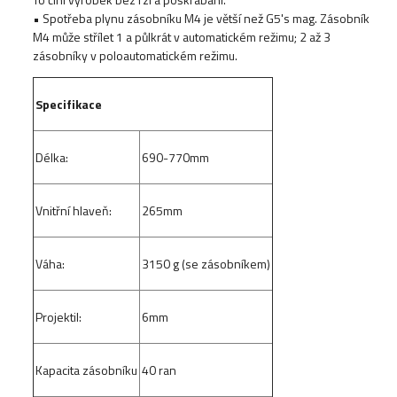
• Spotřeba plynu zásobníku M4 je větší než G5's mag. Zásobník
M4 může střílet 1 a půlkrát v automatickém režimu; 2 až 3
zásobníky v poloautomatickém režimu.
Specifikace
Délka:
690-770mm
Vnitřní hlaveň:
265mm
Váha:
3150 g (se zásobníkem)
Projektil:
6mm
Kapacita zásobníku
40 ran