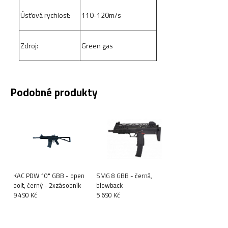
Úsťová rychlost:
110-120m/s
Zdroj:
Green gas
Podobné produkty
KAC PDW 10" GBB - open
SMG 8 GBB - černá,
bolt, černý - 2xzásobník
blowback
9 490 Kč
5 690 Kč