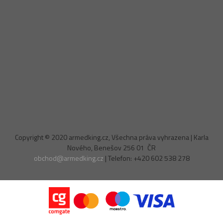
Copyright © 2020 armedking.cz, Všechna práva vyhrazena | Karla
Nového, Benešov 256 01 ČR
obchod@armedking.cz
| Telefon: +420 602 538 278