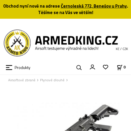
Obchod nyní nově na adrese
Černoleská 772, Benešov u Prahy
.
Těšíme se na Vás ve větším!
Kč / CZK
Produkty
0
Airsoftové zbraně
Plynové dlouhé