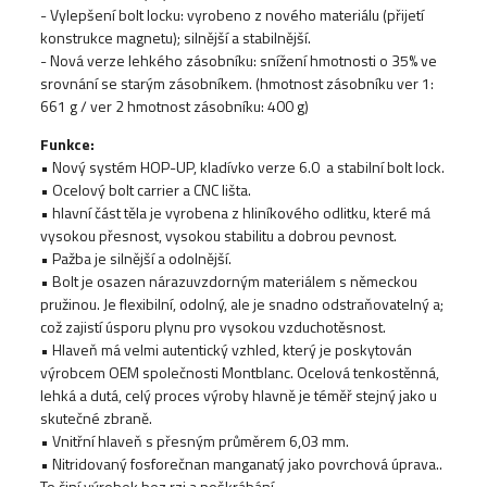
- Vylepšení bolt locku: vyrobeno z nového materiálu (přijetí
konstrukce magnetu); silnější a stabilnější.
- Nová verze lehkého zásobníku: snížení hmotnosti o 35% ve
srovnání se starým zásobníkem. (hmotnost zásobníku ver 1:
661 g / ver 2 hmotnost zásobníku: 400 g)
Funkce:
• Nový systém HOP-UP, kladívko verze 6.0 a stabilní bolt lock.
• Ocelový bolt carrier a CNC lišta.
• hlavní část těla je vyrobena z hliníkového odlitku, které má
vysokou přesnost, vysokou stabilitu a dobrou pevnost.
• Pažba je silnější a odolnější.
• Bolt je osazen nárazuvzdorným materiálem s německou
pružinou. Je flexibilní, odolný, ale je snadno odstraňovatelný a;
což zajistí úsporu plynu pro vysokou vzduchotěsnost.
• Hlaveň má velmi autentický vzhled, který je poskytován
výrobcem OEM společnosti Montblanc. Ocelová tenkostěnná,
lehká a dutá, celý proces výroby hlavně je téměř stejný jako u
skutečné zbraně.
• Vnitřní hlaveň s přesným průměrem 6,03 mm.
• Nitridovaný fosforečnan manganatý jako povrchová úprava..
To činí výrobek bez rzi a poškrábání.