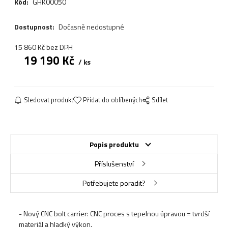
Kód:
GHK00050
Dostupnost:
Dočasně nedostupné
15 860
Kč
bez DPH
19 190
Kč
ks
Sledovat produkt
Přidat do oblíbených
Sdílet
Popis produktu
Příslušenství
Potřebujete poradit?
- Nový CNC bolt carrier: CNC proces s tepelnou úpravou = tvrdší
materiál a hladký výkon.