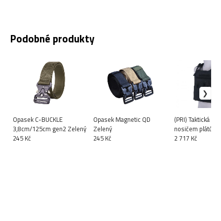
Podobné produkty
Opasek C-BUCKLE
Opasek Magnetic QD
(PRI) Taktická ves
3,8cm/125cm gen2 Zelený
Zelený
nosičem plátů Blast Plate -
245 Kč
245 Kč
Black - Primal Ge
2 717 Kč