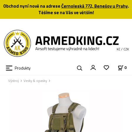
Obchod nyní nově na adrese
Černoleská 772, Benešov u Prahy
.
Těšíme se na Vás ve větším!
Kč / CZK
Produkty
0
Výstroj
Vesty & opasky