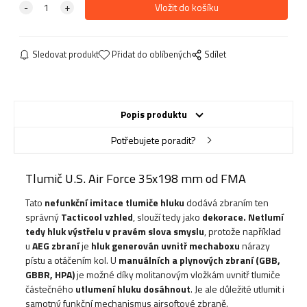
Sledovat produkt
Přidat do oblíbených
Sdílet
Popis produktu
Potřebujete poradit?
Tlumič U.S. Air Force 35x198 mm od FMA
Tato
nefunkční imitace tlumiče hluku
dodává zbraním ten
správný
Tacticool vzhled
, slouží tedy jako
dekorace. Netlumí
tedy hluk výstřelu v pravém slova smyslu
, protože například
u
AEG
zbraní
je
hluk generován uvnitř
mechaboxu
nárazy
pístu a otáčením kol. U
manuálních
a
plynových zbraní
(GBB,
GBBR,
HPA
)
je možné díky molitanovým vložkám uvnitř tlumiče
částečného
utlumení hluku dosáhnout
. Je ale důležité utlumit i
samotný funkční mechanismus airsoftové zbraně.