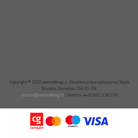
Copyright © 2020 armedking.cz, Všechna práva vyhrazena | Karla
Nového, Benešov 256 01 ČR
obchod@armedking.cz
| Telefon: +420 602 538 278