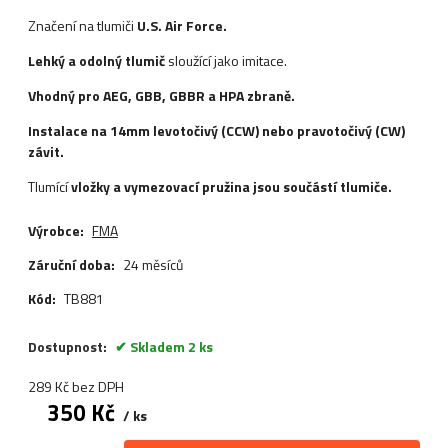
Značení na tlumiči
U.S. Air Force.
Lehký a odolný tlumič
sloužící jako imitace.
Vhodný pro AEG, GBB, GBBR a HPA zbraně.
Instalace na 14mm levotočivý (CCW) nebo pravotočivý (CW)
závit.
Tlumící
vložky a vymezovací pružina jsou součástí tlumiče.
Výrobce:
FMA
Záruční doba:
24 měsíců
Kód:
TB881
Dostupnost:
Skladem 2 ks
289
Kč
bez DPH
350
Kč
ks