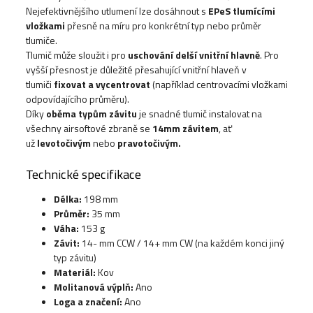
Nejefektivnějšího utlumení lze dosáhnout s
EPeS tlumícími
vložkami
přesně na míru pro konkrétní typ nebo průměr
tlumiče.
Tlumič může sloužit i pro
uschování delší vnitřní hlavně
. Pro
vyšší přesnost je důležité přesahující vnitřní hlaveň v
tlumiči
fixovat a vycentrovat
(například centrovacími vložkami
odpovídajícího průměru).
Díky
oběma typům závitu
je snadné tlumič instalovat na
všechny airsoftové zbraně se
14mm závitem
, ať
už
levotočivým
nebo
pravotočivým.
Technické specifikace
Délka:
198 mm
Průměr:
35 mm
Váha:
153 g
Závit:
14- mm CCW / 14+ mm CW (na každém konci jiný
typ závitu)
Materiál:
Kov
Molitanová výplň:
Ano
Loga a značení:
Ano