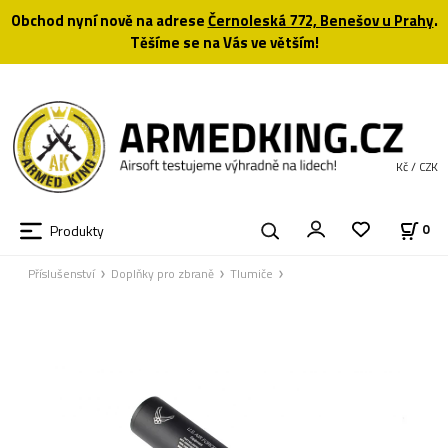
Obchod nyní nově na adrese
Černoleská 772, Benešov u Prahy
.
Těšíme se na Vás ve větším!
Kč / CZK
Produkty
0
Příslušenství
Doplňky pro zbraně
Tlumiče