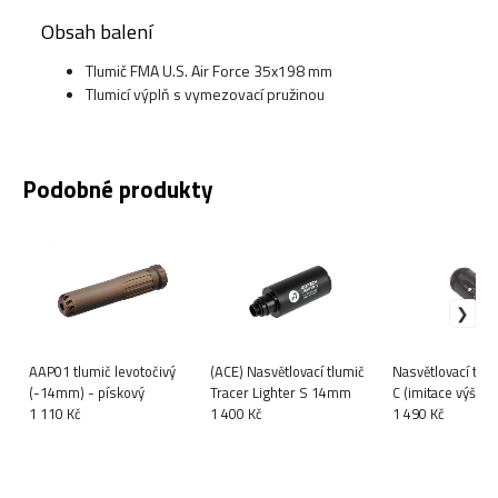
Obsah balení
Tlumič FMA U.S. Air Force 35x198 mm
Tlumicí výplň s vymezovací pružinou
Podobné produkty
AAP01 tlumič levotočivý
(ACE) Nasvětlovací tlumič
Nasvětlovací tlum
(-14mm) - pískový
Tracer Lighter S 14mm
C (imitace výšleh
1 110 Kč
1 400 Kč
1 490 Kč