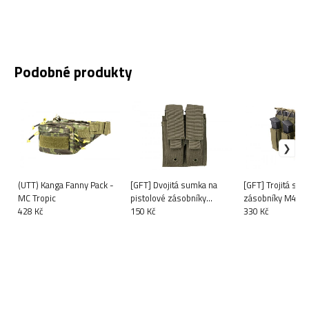
Podobné produkty
(UTT) Kanga Fanny Pack -
[GFT] Dvojitá sumka na
[GFT] Trojitá sum
MC Tropic
pistolové zásobníky
zásobníky M4 a 3
428 Kč
MOLLE - oliva
150 Kč
- oliva
330 Kč