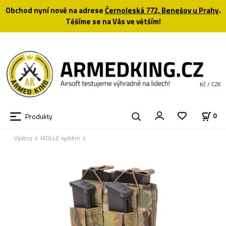
Obchod nyní nově na adrese
Černoleská 772, Benešov u Prahy
.
Těšíme se na Vás ve větším!
Kč / CZK
Produkty
0
Výstroj
MOLLE systém