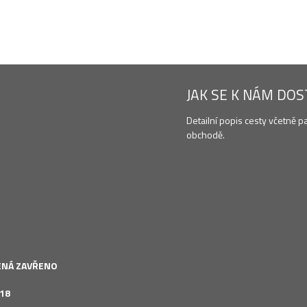
JAK SE K NÁM DO
Detailní popis cesty včetně p
obchodě.
LENÁ ZAVŘENO
 18