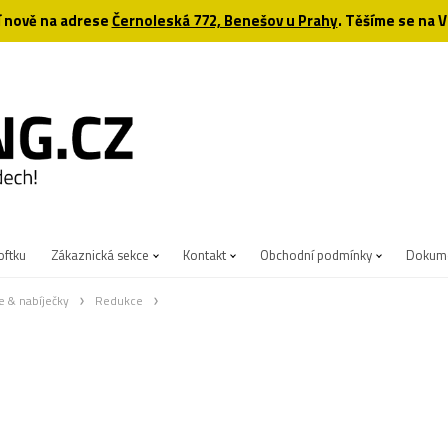
 nově na adrese
Černoleská 772, Benešov u Prahy
. Těšíme se na V
oftku
Zákaznická sekce
Kontakt
Obchodní podmínky
Dokume
e & nabíječky
Redukce