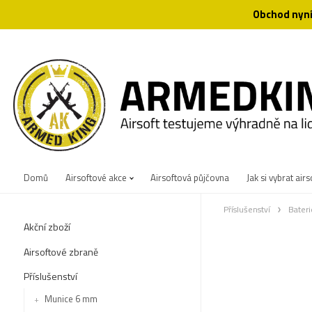
Obchod nyní
Domů
Airsoftové akce
Airsoftová půjčovna
Jak si vybrat airs
Příslušenství
Bateri
Akční zboží
Airsoftové zbraně
Příslušenství
Munice 6 mm