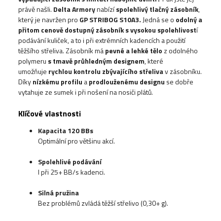
právě našli.
Delta Armory
nabízí
spolehlivý tlačný zásobník
,
který je navržen pro
GP STRIBOG S10A3
.
Jedná se o
odolný a
přitom cenově dostupný zásobník s vysokou spolehlivost
í
podávání kuliček, a to i při extrémních kadencích a použití
těžšího střeliva. Zásobník má
pevné a lehké tělo
z odolného
polymeru
s tmavě průhledným designem
, které
umožňuje
rychlou kontrolu zbývajícího střeliva
v zásobníku.
Díky
nízkému profilu
a
prodlouženému designu
se dobře
vytahuje ze sumek i při nošení na nosiči plátů.
Klíčové vlastnosti
Kapacita 120 BBs
Optimální pro většinu akcí.
Spolehlivé podávání
I při 25+ BB/s kadenci.
Silná pružina
Bez problémů zvládá těžší střelivo (0,30+ g).