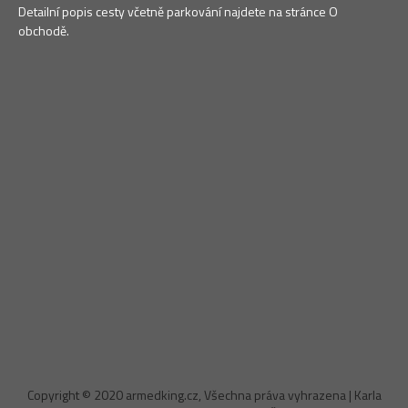
Detailní popis cesty včetně parkování najdete na stránce O
obchodě.
Copyright © 2020 armedking.cz, Všechna práva vyhrazena | Karla