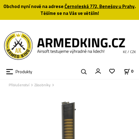
Obchod nyní nově na adrese
Černoleská 772, Benešov u Prahy
.
Těšíme se na Vás ve větším!
Kč / CZK
Produkty
0
Příslušenství
Zásobníky