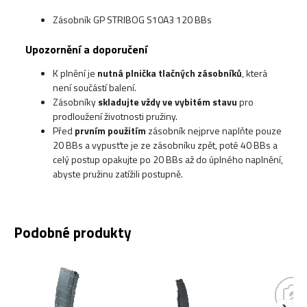
Zásobník GP STRIBOG S10A3 120 BBs
Upozornění a doporučení
K plnění je
nutná plnička tlačných zásobníků
, která
není součástí balení.
Zásobníky
skladujte vždy ve vybitém stavu
pro
prodloužení životnosti pružiny.
Před
prvním použitím
zásobník nejprve naplňte pouze
20 BBs a vypusťte je ze zásobníku zpět, poté 40 BBs a
celý postup opakujte po 20 BBs až do úplného naplnění,
abyste pružinu zatížili postupně.
Podobné produkty