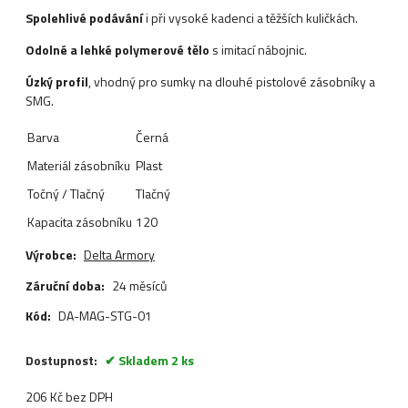
Spolehlivé podávání
i při vysoké kadenci a těžších kuličkách.
Odolné a lehké polymerové tělo
s imitací nábojnic.
Úzký profil
, vhodný pro sumky na dlouhé pistolové zásobníky a
SMG.
Barva
Černá
Materiál zásobníku
Plast
Točný / Tlačný
Tlačný
Kapacita zásobníku
120
Výrobce:
Delta Armory
Záruční doba:
24 měsíců
Kód:
DA-MAG-STG-01
Dostupnost:
Skladem 2 ks
206
Kč
bez DPH