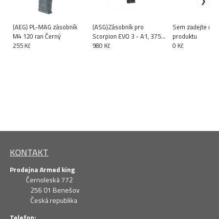
(AEG) PL-MAG zásobník
(ASG)Zásobník pro
Sem zadejte náz
M4 120 ran Černý
Scorpion EVO 3 - A1, 375
produktu
255 Kč
ran - točák
980 Kč
0 Kč
KONTAKT
Prodejna Armed king
Černoleská 772
256 01 Benešov
Česká republika
Telefon: