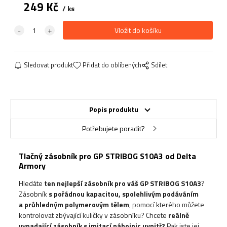
249
Kč
ks
Sledovat produkt
Přidat do oblíbených
Sdílet
Popis produktu
Potřebujete poradit?
Tlačný zásobník pro GP STRIBOG S10A3 od Delta
Armory
Hledáte
ten nejlepší zásobník pro váš
GP STRIBOG S10A3
?
Zásobník
s pořádnou kapacitou, spolehlivým podáváním
a průhledným polymerovým tělem
, pomocí kterého můžete
kontrolovat zbývající kuličky v zásobníku?
Chcete
reálně
vypadající zásobník s imitací nábojnic uvnitř?
Pak jste jej