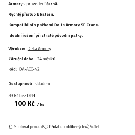
Armory
v provedení
černá
.
Rychlý přístup k baterii.
Kompatibilní s pažbami Delta Armory SF Crane.
Ideální řešení při ztrátě původní patky.
Výrobce:
Delta Armory
Záruční doba:
24 měsíců
Kód:
DA-ACC-42
Dostupnost:
skladem
83
Kč
bez DPH
100
Kč
ks
Sledovat produkt
Přidat do oblíbených
Sdílet