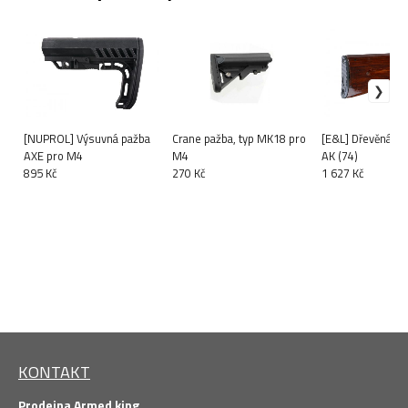
[NUPROL] Výsuvná pažba
Crane pažba, typ MK18 pro
[E&L] Dřevěná pa
AXE pro M4
M4
AK (74)
895 Kč
270 Kč
1 627 Kč
KONTAKT
Prodejna Armed king