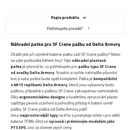
Popis produktu
Potřebujete poradit?
Náhradní patka pro SF Crane pažbu od Delta Armory
Ztratili jste při výměně baterie patku vaší SF
Crane pažby
? Nebo
se vám poškodila během hry? Tato
náhradní plastová
patka
je přesně to, co potřebujete pro
pažbu typu SF Crane
od značky Delta Armory
. Snadno a rychle nahradíte původní
kus a vaše puška bude opět kompletní. Patka je
kompatibilní
s
AR15
replikami
Delta Armory
, které jsou vybaveny touto
pažbou, případně s pažbou SF Crane zakoupenou samostatně.
Díky
ergonomickému designu
a kvalitnímu zpracování plastu
zajišťuje pevné uzavření a pohodlný přístup k baterii uvnitř
pažby. SF Crane pažba od Delta Armory patří
mezi
nejprostornější typy
na trhu a poskytuje místo i pro větší
baterie TITAN, čímž se
vyrovná i prémiovým modelům jako
PTS EPS
, a to za zlomek jejich ceny.