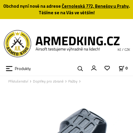
Obchod nyní nově na adrese
Černoleská 772, Benešov u Prahy
.
Těšíme se na Vás ve větším!
Kč / CZK
Produkty
0
Příslušenství
Doplňky pro zbraně
Pažby