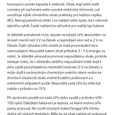
bezesporu poměr kapacity k velikosti. Obaly mají velmi malé
rozměry při zachování velmi vysoké elektrické účinnosti, což
umožňuje výběr vhodného obalu prakticky pro každou repliku
AEG. Nemají paměťový efekt. Lze nabíjet velmi často, bez nutnosti
úplného vybití. Časté nabíjení je výhodné pro každý typ baterie.
Je důležité pamatovat na to, abyste nevybíjeli LiPo akumulátor na
úroveň menší než 3 V na článek a nepřebíjeli více než 4,2 V na
článek. Další výhodou LiPo vložek je malá procentuální míra
samovybíjení. Nevyužité balení ztratí přibližně 3 - 5 % energie za
měsíc. Je důležité věnovat pozornost nepoužitému obalu, protože
existuje riziko, že v důsledku delšího nepoužívání může dojít k
jeho vybití pod přijatelnou minimální hodnotu (3 V na článek) a
může dojít k neúmyslným chemickým reakcím, které vedou ke
zhoršení vlastností obalu včetně trvalého poškození a v
extrémních případech požár. Nepoužitá sada LiPo by měla být
nabita v průměru na 70 %.
Při správném použití má sada LiPo dobu využití v průměru 500 -
700 cyklů. Důležitým faktorem je teplota, ve které mohou LiPo
packy pracovat. Na rozdíl od jiných baterií fungují LiPo články
dobře při nízkých teplotách. Měly by se však nabíjet při pokojové