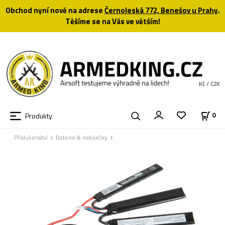
Obchod nyní nově na adrese
Černoleská 772, Benešov u Prahy
.
Těšíme se na Vás ve větším!
Kč / CZK
Produkty
0
Příslušenství
Baterie & nabíječky