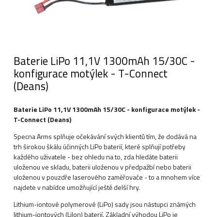
Baterie LiPo 11,1V 1300mAh 15/30C -
konfigurace motýlek - T-Connect
(Deans)
Baterie LiPo 11,1V 1300mAh 15/30C - konfigurace motýlek -
T-Connect (Deans)
Specna Arms splňuje očekávání svých klientů tím, že dodává na
trh širokou škálu účinných LiPo baterií, které splňují potřeby
každého uživatele - bez ohledu na to, zda hledáte baterii
uloženou ve skladu, baterii uloženou v předpažbí nebo baterii
uloženou v pouzdře laserového zaměřovače - to a mnohem více
najdete v nabídce umožňující ještě delší hry.
Lithium-iontové polymerové (LiPo) sady jsou nástupci známých
lithium-iontových (LiIon) baterií. Základní výhodou LiPo je