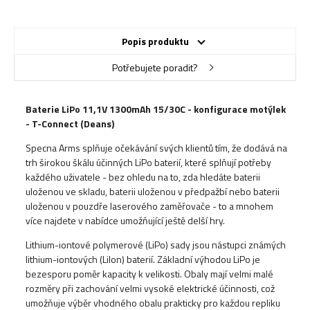
Popis produktu
Potřebujete poradit?
Baterie LiPo 11,1V 1300mAh 15/30C - konfigurace motýlek
- T-Connect (Deans)
Specna Arms splňuje očekávání svých klientů tím, že dodává na
trh širokou škálu účinných LiPo baterií, které splňují potřeby
každého uživatele - bez ohledu na to, zda hledáte baterii
uloženou ve skladu, baterii uloženou v předpažbí nebo baterii
uloženou v pouzdře laserového zaměřovače - to a mnohem
více najdete v nabídce umožňující ještě delší hry.
Lithium-iontové polymerové (LiPo) sady jsou nástupci známých
lithium-iontových (LiIon) baterií. Základní výhodou LiPo je
bezesporu poměr kapacity k velikosti. Obaly mají velmi malé
rozměry při zachování velmi vysoké elektrické účinnosti, což
umožňuje výběr vhodného obalu prakticky pro každou repliku