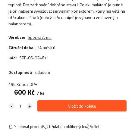
teplotě. Pro zachování dobrého stavu LiPo akumulátorů je nutné
je při nabíjení vyvažovat servisním konektorem, který má většina
LiPo akumulátorů (dobrý LiPo nabíječ je vybaven vestavěným
balancerem).
Výrobce:
Specna Arms
Záruční doba:
24 měsíců
Kód:
SPE-06-024611
Dostupnost:
skladem
496
Kč
bez DPH
600
Kč
ks
Sledovat produkt
Přidat do oblíbených
Sdílet