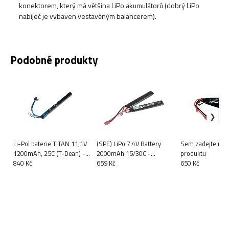
konektorem, který má většina LiPo akumulátorů (dobrý LiPo
nabíječ je vybaven vestavěným balancerem).
Podobné produkty
Li-Pol baterie TITAN 11,1V
(SPE) LiPo 7.4V Battery
Sem zadejte náz
1200mAh, 25C (T-Dean) -
2000mAh 15/30C -
produktu
Stick (AK)
840 Kč
Nunchuck - T-Connect
659 Kč
650 Kč
(Deans)