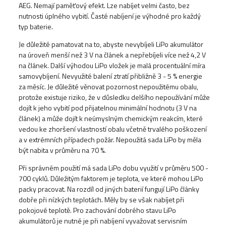
AEG. Nemají paměťový efekt. Lze nabíjet velmi často, bez
nutnosti úplného vybití. Časté nabíjení je výhodné pro každý
typ baterie.
Je důležité pamatovat na to, abyste nevybíjeli LiPo akumulátor
na úroveň menší než 3 V na článek a nepřebíjeli více než 4,2 V
na článek. Další výhodou LiPo vložek je malá procentuální míra
samovybíjení. Nevyužité balení ztratí přibližně 3 - 5 % energie
za měsíc. Je důležité věnovat pozornost nepoužitému obalu,
protože existuje riziko, že v důsledku delšího nepoužívání může
dojít k jeho vybití pod přijatelnou minimální hodnotu (3 V na
článek) a může dojít k neúmyslným chemickým reakcím, které
vedou ke zhoršení vlastností obalu včetně trvalého poškození
a v extrémních případech požár. Nepoužitá sada LiPo by měla
být nabita v průměru na 70 %.
Při správném použití má sada LiPo dobu využití v průměru 500 -
700 cyklů. Důležitým faktorem je teplota, ve které mohou LiPo
packy pracovat. Na rozdíl od jiných baterií fungují LiPo články
dobře při nízkých teplotách. Měly by se však nabíjet při
pokojové teplotě. Pro zachování dobrého stavu LiPo
akumulátorů je nutné je při nabíjení vyvažovat servisním