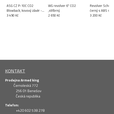
ASG CZ P-10C CO2
WG revolver 6" CO2
Revolver Schofiel
Blowback, kovový závěr -
,stříbrný
černý s ABS stř
Černá
3 490 Kč
2 650 Kč
3 200 Kč
KONTAKT
Prodejna Armed king
Černoleská 772
256 01 Benešov
Česká republika
Telefon:
+420 602 538 278