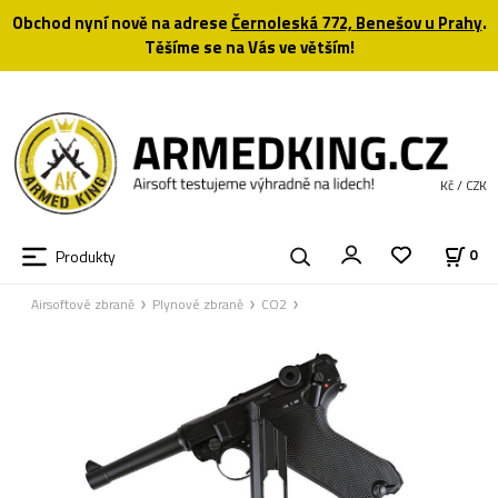
Obchod nyní nově na adrese
Černoleská 772, Benešov u Prahy
.
Těšíme se na Vás ve větším!
Kč / CZK
Produkty
0
Airsoftové zbraně
Plynové zbraně
CO2