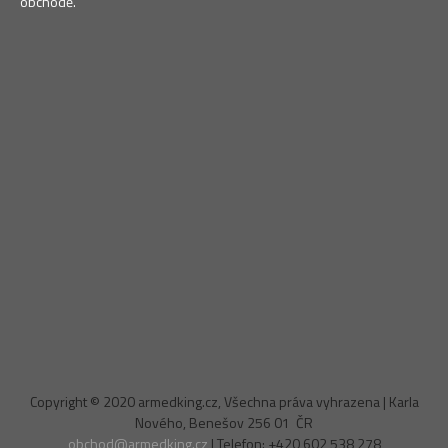
obchodě.
Copyright © 2020 armedking.cz, Všechna práva vyhrazena | Karla
Nového, Benešov 256 01 ČR
obchod@armedking.cz
| Telefon: +420 602 538 278