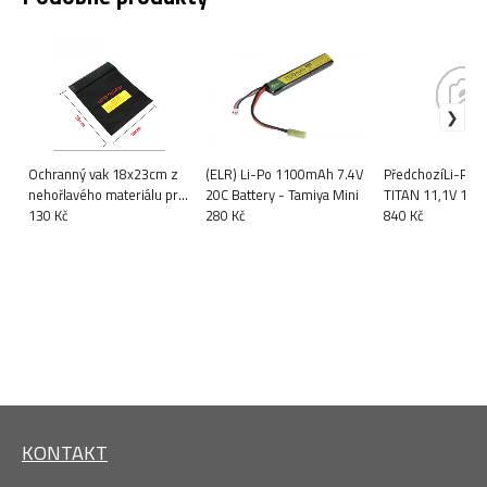
Ochranný vak 18x23cm z
(ELR) Li-Po 1100mAh 7.4V
PředchozíLi-Pol b
nehořlavého materiálu pro
20C Battery - Tamiya Mini
TITAN 11,1V 120
Li-pol, černý
130 Kč
280 Kč
(T-Dean) - Stick 
840 Kč
baterie T
KONTAKT