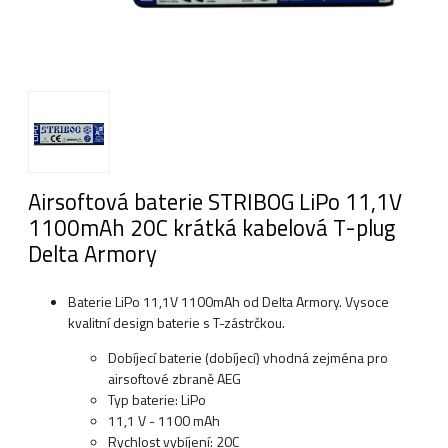
Airsoftová baterie STRIBOG LiPo 11,1V
1100mAh 20C krátká kabelová T-plug
Delta Armory
Baterie LiPo 11,1V 1100mAh od Delta Armory. Vysoce
kvalitní design baterie s T-zástrčkou.
Dobíjecí baterie (dobíjecí) vhodná zejména pro
airsoftové zbraně AEG
Typ baterie: LiPo
11,1 V - 1100 mAh
Rychlost vybíjení: 20C