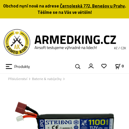
Obchod nyní nově na adrese
Černoleská 772, Benešov u Prahy
.
Těšíme se na Vás ve větším!
Kč / CZK
Produkty
0
Příslušenství
Baterie & nabíječky