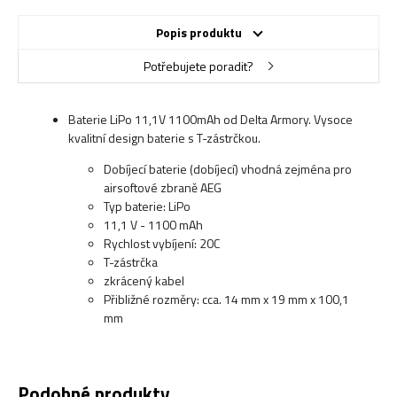
Popis produktu
Potřebujete poradit?
Baterie LiPo 11,1V 1100mAh od Delta Armory. Vysoce
kvalitní design baterie s T-zástrčkou.
Dobíjecí baterie (dobíjecí) vhodná zejména pro
airsoftové zbraně AEG
Typ baterie: LiPo
11,1 V - 1100 mAh
Rychlost vybíjení: 20C
T-zástrčka
zkrácený kabel
Přibližné rozměry: cca. 14 mm x 19 mm x 100,1
mm
Podobné produkty