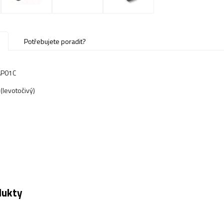
u
Potřebujete poradit?
AP01C
(levotočivý)
dukty