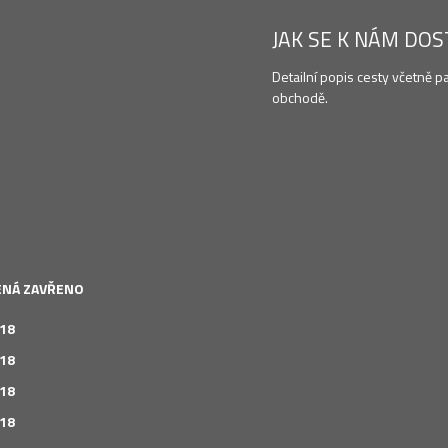
JAK SE K NÁM DO
Detailní popis cesty včetně p
obchodě.
LENÁ ZAVŘENO
 18
 18
 18
 18