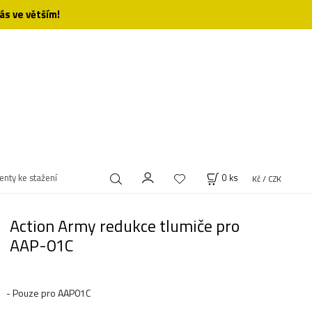
ás ve větším!
nty ke stažení
0
ks
Kč / CZK
Action Army redukce tlumiče pro
AAP-01C
- Pouze pro AAP01C