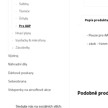
Svítilny
Tlumiče
Úchyty
Popis produkt
Pro AAP
Hnací plyny
- Pouze pro A
Vysílačky & mikrofony
- závit: -14mm 
Zásobníky
Výstroj
Náhradní díly
Dárkové poukazy
Sebeobrana
Vstupenky na airsoftové akce
Podobné pro
Sledujte nás na sociálních sítích: