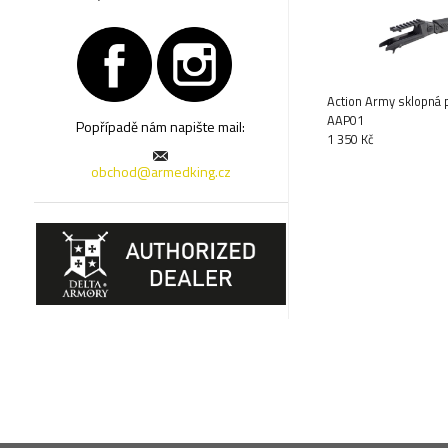
Action Army sklopná 
AAP01
Popřípadě nám napište mail:
1 350 Kč
obchod@armedking.cz