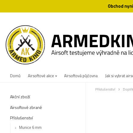
Obchod nyní
Domů
Airsoftové akce
Airsoftová půjčovna
Jak si vybrat airs
Příslušenství
Doplň
Akční zboží
Airsoftové zbraně
Příslušenství
Munice 6 mm