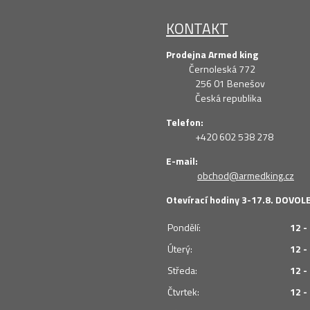
KONTAKT
Prodejna Armed king
Černoleská 772
256 01 Benešov
Česká republika
Telefon:
+420 602 538 278
E-mail:
obchod@armedking.cz
Otevírací hodiny 3-17.8. DOVO
Pondělí:
12 -
Úterý:
12 -
Středa:
12 -
Čtvrtek:
12 -