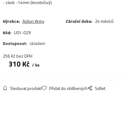
- závit: -14mm (levotočivý)
Výrobce:
Action Army
Záruční doba:
24 měsíců
Kód:
U01-029
Dostupnost:
skladem
256
Kč
bez DPH
310
Kč
ks
Sledovat produkt
Přidat do oblíbených
Sdílet