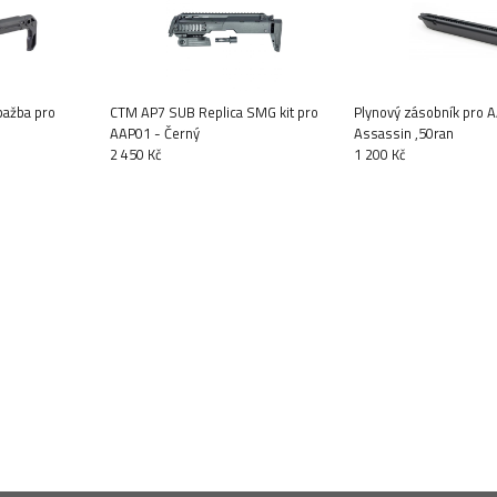
pažba pro
CTM AP7 SUB Replica SMG kit pro
Plynový zásobník pro 
AAP01 - Černý
Assassin ,50ran
2 450 Kč
1 200 Kč