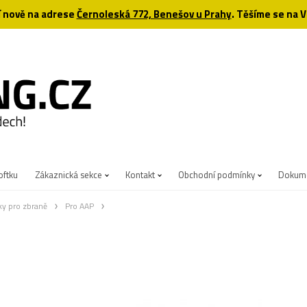
 nově na adrese
Černoleská 772, Benešov u Prahy
. Těšíme se na V
oftku
Zákaznická sekce
Kontakt
Obchodní podmínky
Dokume
ky pro zbraně
Pro AAP