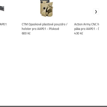
AAP01
CTM Opaskové plastové pouzdro /
Action Army CNC hliníko
holster pro AAP01 - Pískové
páka pro AAP01 - ČERN
600 Kč
430 Kč